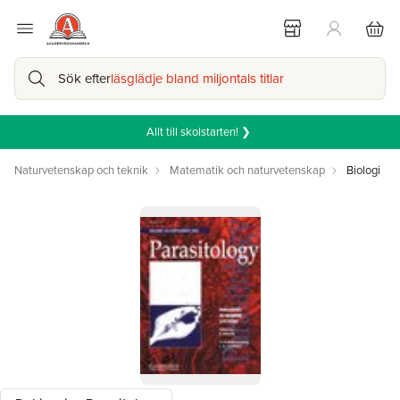
Sök efter
läsglädje bland miljontals titlar
Allt till skolstarten! ❯
Naturvetenskap och teknik
Matematik och naturvetenskap
Biologi