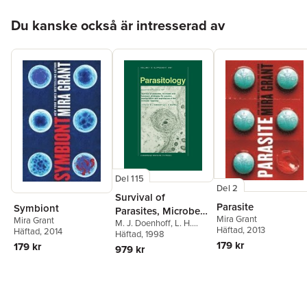
Hoppa över listan
Du kanske också är intresserad av
Del 115
Del 2
Survival of
Parasite
Symbiont
Parasites, Microbes
Mira Grant
Mira Grant
M. J. Doenhoff
,
L. H.
and Tumours
Häftad
, 2013
Häftad
, 2014
Chappell
Häftad
, 1998
,
M. J. Doenhoff
179 kr
179 kr
979 kr