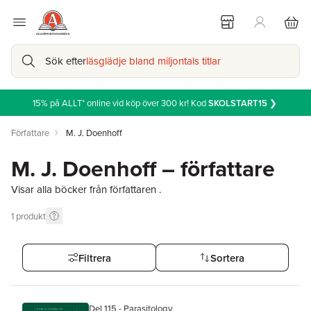
Sök efter
läsglädje bland miljontals titlar
15% på ALLT* online vid köp över 300 kr! Kod
SKOLSTART15
❯
Författare
M. J. Doenhoff
M. J. Doenhoff – författare
Visar alla böcker från författaren .
1
produkt
Filtrera
Sortera
Del 115 - Parasitology