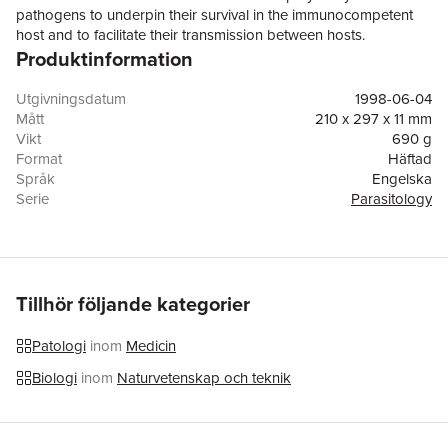
pathogens to underpin their survival in the immunocompetent
host and to facilitate their transmission between hosts.
Produktinformation
Utgivningsdatum
1998-06-04
Mått
210 x 297 x 11 mm
Vikt
690 g
Format
Häftad
Språk
Engelska
Serie
Parasitology
Antal sidor
184
Förlag
Cambridge University Press
ISBN
9780521645829
Tillhör följande kategorier
Patologi
inom
Medicin
Biologi
inom
Naturvetenskap och teknik