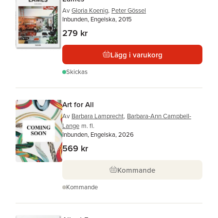
Av
Gloria Koenig
,
Peter Gössel
Inbunden, Engelska, 2015
279 kr
Lägg i varukorg
Skickas
Art for All
Av
Barbara Lamprecht
,
Barbara-Ann Campbell-
Lange
m. fl.
Inbunden, Engelska, 2026
569 kr
Kommande
Kommande