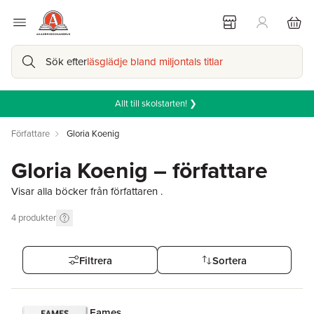
Sök efter
läsglädje bland miljontals titlar
Allt till skolstarten! ❯
Författare
Gloria Koenig
Gloria Koenig – författare
Visar alla böcker från författaren .
4
produkter
Filtrera
Sortera
Eames