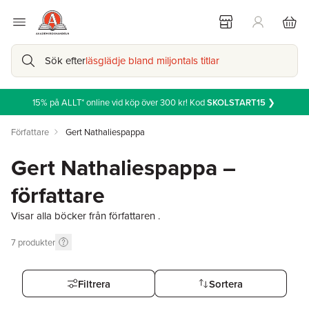
Sök efter
läsglädje bland miljontals titlar
15% på ALLT* online vid köp över 300 kr! Kod
SKOLSTART15
❯
Författare
Gert Nathaliespappa
Gert Nathaliespappa –
författare
Visar alla böcker från författaren .
7
produkter
Filtrera
Sortera