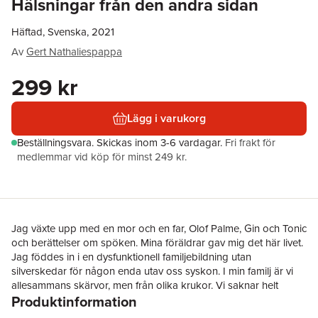
Hälsningar från den andra sidan
Häftad, Svenska, 2021
Av
Gert Nathaliespappa
299 kr
Lägg i varukorg
Beställningsvara.
Skickas
inom 3-6 vardagar
.
Fri frakt för
medlemmar vid köp för minst 249 kr.
Jag växte upp med en mor och en far, Olof Palme, Gin och Tonic
och berättelser om spöken. Mina föräldrar gav mig det här livet.
Jag föddes in i en dysfunktionell familjebildning utan
silverskedar för någon enda utav oss syskon. I min familj är vi
allesammans skärvor, men från olika krukor. Vi saknar helt
Produktinformation
enkelt passform med varandra. Det är ingens fel. Det bara är så.
Den här boken handlar om livet, om sorg och besvikelse och