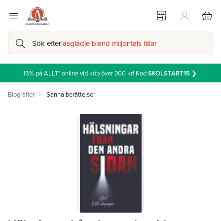
Sök efter
läsglädje bland miljontals titlar
15% på ALLT* online vid köp över 300 kr! Kod
SKOLSTART15
❯
Biografier
Sanna berättelser