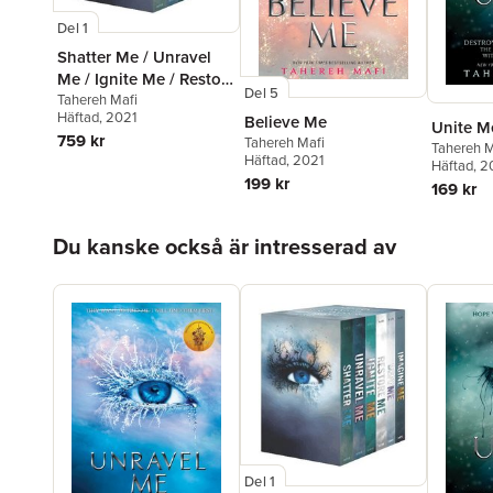
Del 1
Shatter Me / Unravel
Me / Ignite Me / Restore
Del 5
Me / Defy Me / Imagine
Tahereh Mafi
Häftad
, 2021
Believe Me
Me
Unite M
759 kr
Tahereh Mafi
Tahereh M
Häftad
, 2021
Häftad
, 2
199 kr
169 kr
Hoppa över listan
Du kanske också är intresserad av
Del 1