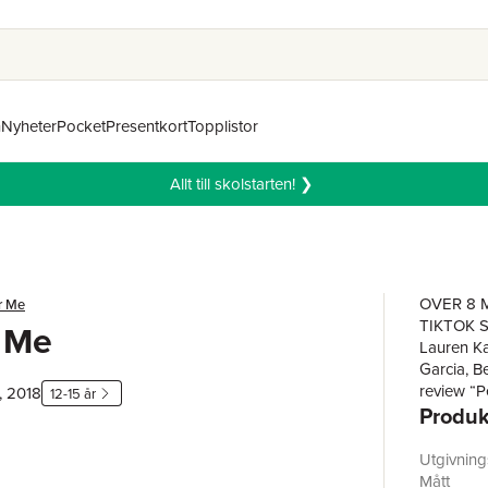
n
Nyheter
Pocket
Presentkort
Topplistor
Allt till skolstarten! ❯
OVER 8 
r Me
TIKTOK SE
 Me
Lauren Ka
Garcia, B
review “P
, 2018
12-15 år
Produk
and Roses
young tee
Reestabli
Utgivnin
This is no
Mått