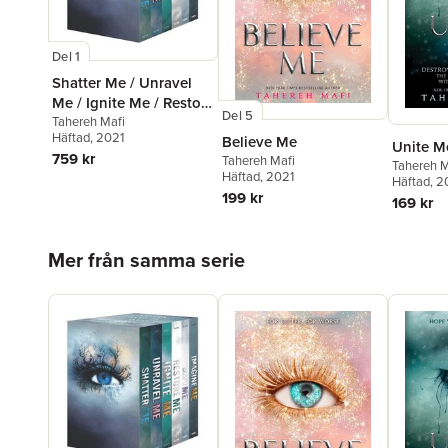
Del 1
Shatter Me / Unravel
Me / Ignite Me / Restore
Del 5
Me / Defy Me / Imagine
Tahereh Mafi
Häftad
, 2021
Believe Me
Me
Unite M
759 kr
Tahereh Mafi
Tahereh M
Häftad
, 2021
Häftad
, 2
199 kr
169 kr
Hoppa över listan
Mer från samma serie