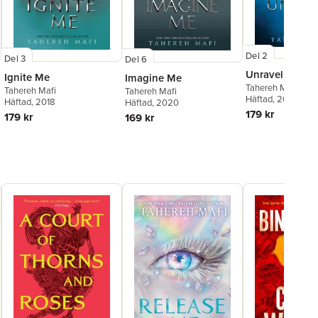
Del 2
Del 3
Del 6
Unravel Me
Ignite Me
Imagine Me
Tahereh Mafi
Tahereh Mafi
Tahereh Mafi
Häftad
, 2018
Häftad
, 2018
Häftad
, 2020
179 kr
179 kr
169 kr