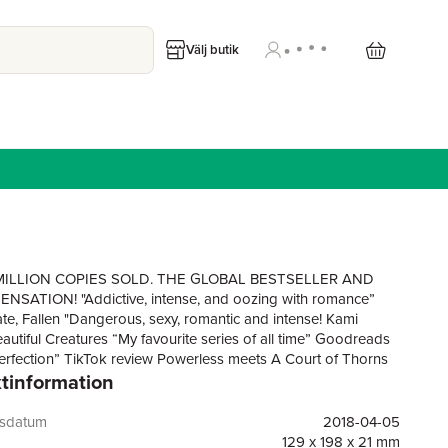
Välj butik
MILLION COPIES SOLD. THE GLOBAL BESTSELLER AND
NSATION! "Addictive, intense, and oozing with romance”
te, Fallen "Dangerous, sexy, romantic and intense! Kami
eautiful Creatures “My favourite series of all time” Goodreads
erfection” TikTok review Powerless meets A Court of Thorns
tinformation
 in this stunningly romantic dystopian YA fantasy. A fragile
nage girl is held captive.Locked in a cell by The
shment – a harsh dictatorship in charge of a crumbling world.
gsdatum
2018-04-05
 ordinary teenager. Juliette is a threat to The
129 x 198 x 21 mm