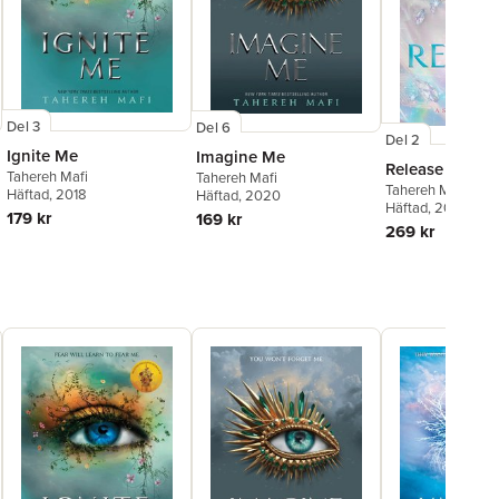
Del 3
Del 6
Del 2
Ignite Me
Imagine Me
Release Me
Tahereh Mafi
Tahereh Mafi
Tahereh Mafi
Häftad
, 2018
Häftad
, 2020
Häftad
, 2026
179 kr
169 kr
269 kr