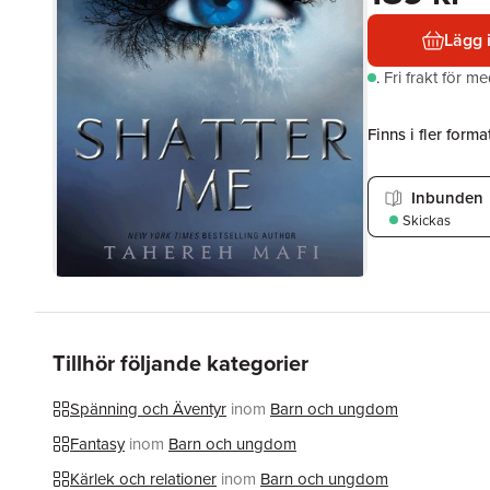
Lägg 
.
Fri frakt för m
Finns i fler format
Inbunden
Skickas
Tillhör följande kategorier
Spänning och Äventyr
inom
Barn och ungdom
Fantasy
inom
Barn och ungdom
Kärlek och relationer
inom
Barn och ungdom