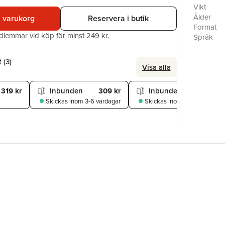
Reestablis
Vikt
takes.But 
Ålder
i varukorg
Reservera i butik
weapon th
Format
edlemmar vid köp för minst 249 kr.
but when 
Språk
the depth
Läsålder
Serie
 (
3
)
Visa alla
Antal sid
Förlag
ISBN
319 kr
Inbunden
309 kr
Inbunden
389 kr
Miljömärk
Skickas
inom 3-6 vardagar
Skickas
inom 3-6 vardagar