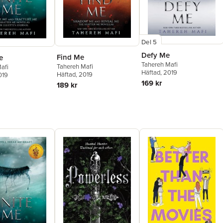
Del 5
Defy Me
Find Me
e
Tahereh Mafi
Tahereh Mafi
afi
Häftad
, 2019
Häftad
, 2019
019
169 kr
189 kr