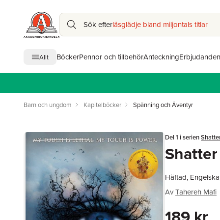
Sök efter
läsglädje bland miljontals titlar
Böcker
Pennor och tillbehör
Anteckning
Erbjudande
Allt
Barn och ungdom
Kapitelböcker
Spänning och Äventyr
Del 1 i serien
Shatte
Shatter
Häftad, Engelska
Av
Tahereh Mafi
189 kr