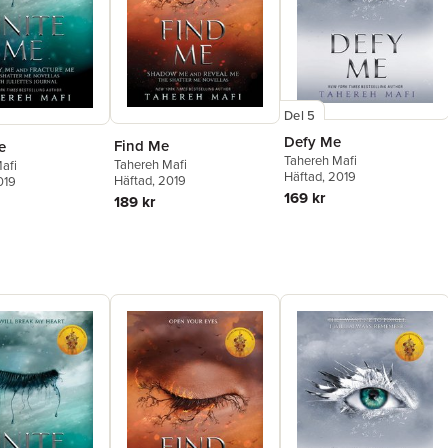
Del 5
Defy Me
Find Me
e
Tahereh Mafi
Tahereh Mafi
afi
Häftad
, 2019
Häftad
, 2019
019
169 kr
189 kr