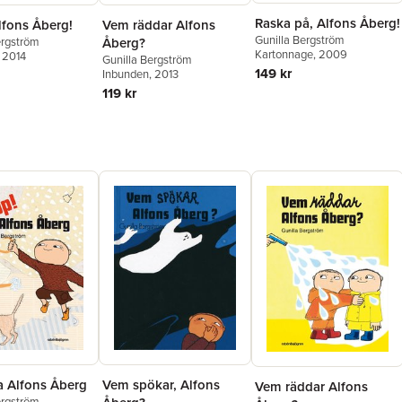
Raska på, Alfons Åberg!
lfons Åberg!
Vem räddar Alfons
Gunilla Bergström
ergström
Åberg?
Kartonnage
, 2009
, 2014
Gunilla Bergström
149 kr
Inbunden
, 2013
119 kr
a Alfons Åberg
Vem spökar, Alfons
Vem räddar Alfons
ergström