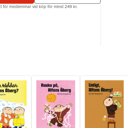
Upplaga
akt för medlemmar vid köp för minst 249 kr.
Förlag
Illustratör
ISBN
Miljömärk