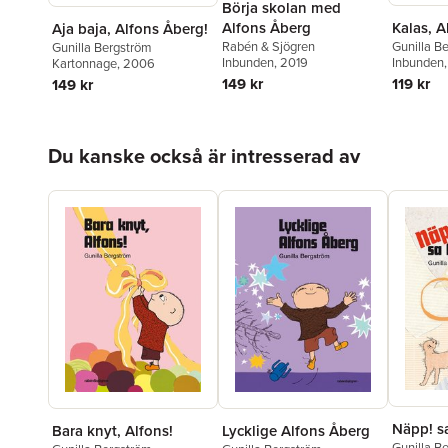
Börja skolan med
Kalas, A
Alfons Åberg
Aja baja, Alfons Åberg!
Gunilla B
Rabén & Sjögren
Gunilla Bergström
Inbunden
Inbunden
, 2019
Kartonnage
, 2006
119 kr
149 kr
149 kr
Hoppa över listan
Du kanske också är intresserad av
Näpp! s
Bara knyt, Alfons!
Lycklige Alfons Åberg
Gunilla B