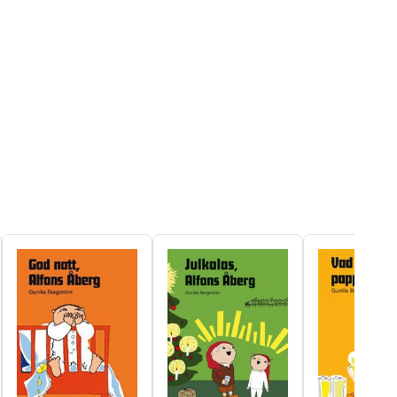
3
Rabén & Sjögren
Gunilla Bergström
9789129665574
ning
FSC