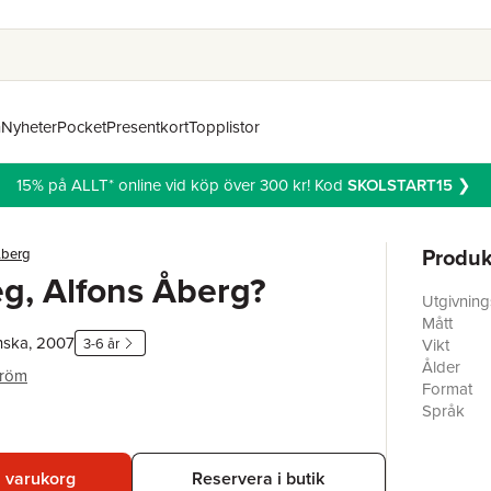
n
Nyheter
Pocket
Presentkort
Topplistor
15% på ALLT* online vid köp över 300 kr! Kod
SKOLSTART15
❯
Produk
Åberg
eg, Alfons Åberg?
Utgivnin
Mått
nska, 2007
3-6 år
Vikt
Ålder
tröm
Format
Språk
Läsålder
Serie
Antal sid
i varukorg
Reservera i butik