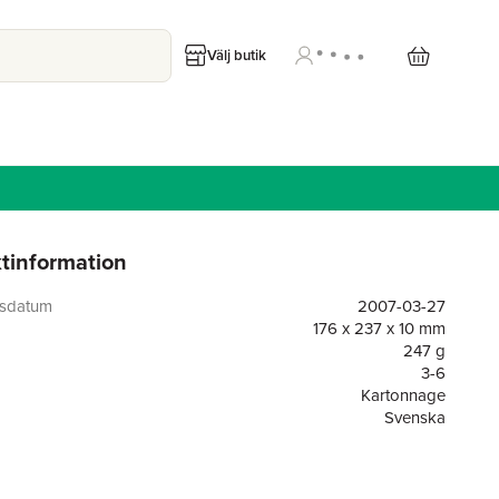
Välj butik
tinformation
gsdatum
2007-03-27
176 x 237 x 10 mm
247 g
3-6
Kartonnage
Svenska
3-6
Alfons Åberg
or
32