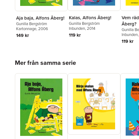
Kalas, Alfons Åberg!
Vem räd
Aja baja, Alfons Åberg!
Gunilla Bergström
Åberg?
Gunilla Bergström
Inbunden
, 2014
Kartonnage
, 2006
Gunilla B
119 kr
Inbunden
149 kr
119 kr
Hoppa över listan
Mer från samma serie