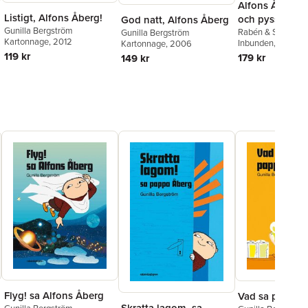
Alfons Åberg 
Listigt, Alfons Åberg!
och pysslar
God natt, Alfons Åberg
Gunilla Bergström
Rabén & Sjögren
Gunilla Bergström
Kartonnage
, 2012
Inbunden
, 2024
Kartonnage
, 2006
119 kr
179 kr
149 kr
Flyg! sa Alfons Åberg
Vad sa pappa 
Skratta lagom, sa