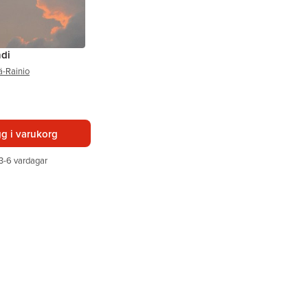
di
-Rainio
g i varukorg
3-6 vardagar