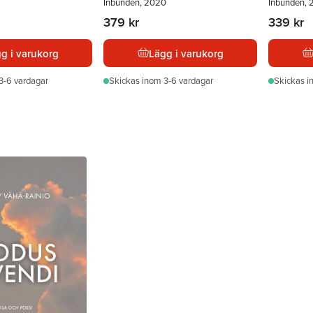
Inbunden, 2020
Inbunden, 
379 kr
339 kr
g i varukorg
Lägg i varukorg
3-6 vardagar
Skickas
inom 3-6 vardagar
Skickas
i