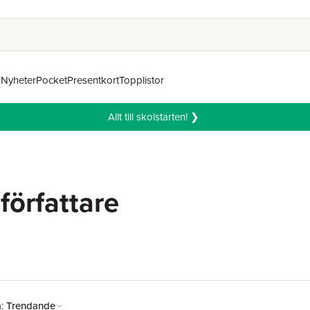
n
Nyheter
Pocket
Presentkort
Topplistor
Allt till skolstarten! ❯
författare
å:
Trendande