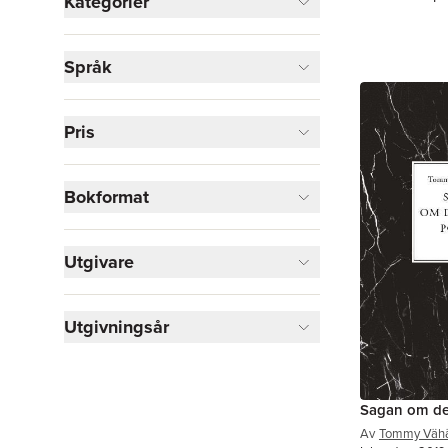
Kategorier
Böcker
Språk
Skönlitteratur
5
Visa fler
Pris
Visa fler
Bokformat
Utgivare
Utgivningsår
Sagan om den
Av
Tommy Vähä