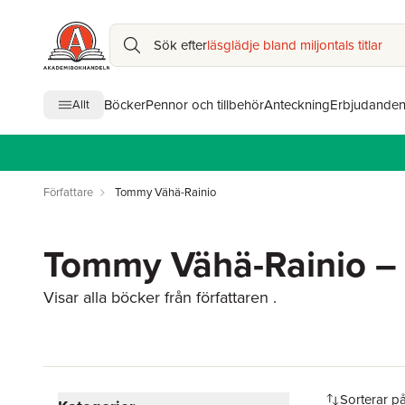
Sök efter
läsglädje bland miljontals titlar
Böcker
Pennor och tillbehör
Anteckning
Erbjudande
Allt
Författare
Tommy Vähä-Rainio
Tommy Vähä-Rainio – 
Visar alla böcker från författaren .
Hoppa över filtreringsmeny
Sorterar p