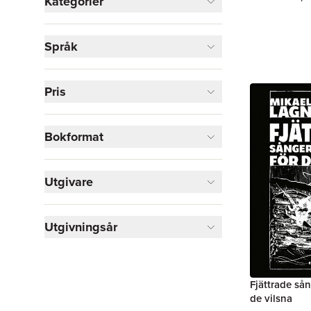
Kategorier
Böcker
Språk
Skönlitteratur
2
Visa fler
Pris
Visa fler
Bokformat
Utgivare
Utgivningsår
Fjättrade så
de vilsna