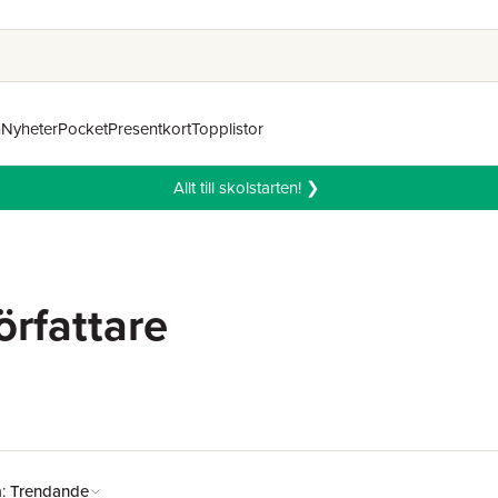
n
Nyheter
Pocket
Presentkort
Topplistor
Allt till skolstarten! ❯
örfattare
å:
Trendande