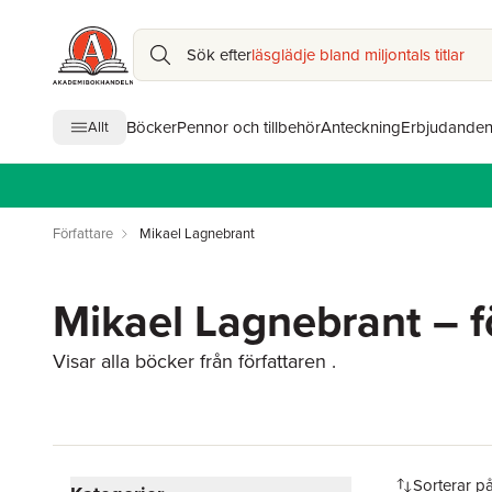
Sök efter
läsglädje bland miljontals titlar
Böcker
Pennor och tillbehör
Anteckning
Erbjudande
Allt
Författare
Mikael Lagnebrant
Mikael Lagnebrant – f
Visar alla böcker från författaren .
Hoppa över filtreringsmeny
Sorterar p