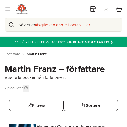
Sök efter
läsglädje bland miljontals titlar
15% på ALLT* online vid köp över 300 kr! Kod
SKOLSTART15
❯
Författare
Martin Franz
Martin Franz – författare
Visar alla böcker från författaren .
7
produkter
Filtrera
Sortera
Managing Culture and Interspace in