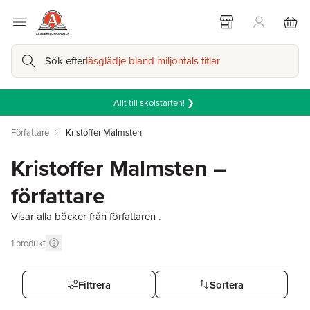
Sök efter
läsglädje bland miljontals titlar
Allt till skolstarten! ❯
Författare
Kristoffer Malmsten
Kristoffer Malmsten –
författare
Visar alla böcker från författaren .
1
produkt
Filtrera
Sortera