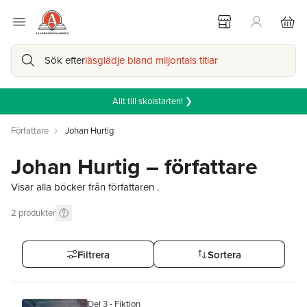
Sök efter
läsglädje bland miljontals titlar
Allt till skolstarten! ❯
Författare
Johan Hurtig
Johan Hurtig – författare
Visar alla böcker från författaren .
2
produkter
Filtrera
Sortera
Del 3 - Fiktion