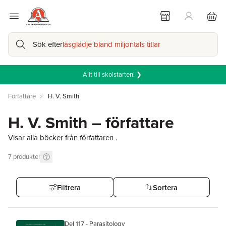
Sök efter
läsglädje bland miljontals titlar
Allt till skolstarten! ❯
Författare
H. V. Smith
H. V. Smith – författare
Visar alla böcker från författaren .
7
produkter
Filtrera
Sortera
Del 117 - Parasitology