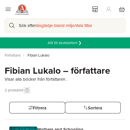
Sök efter
läsglädje bland miljontals titlar
Allt till skolstarten! ❯
Författare
Fibian Lukalo
Fibian Lukalo – författare
Visar alla böcker från författaren .
2
produkter
Filtrera
Sortera
Mothers and Schooling