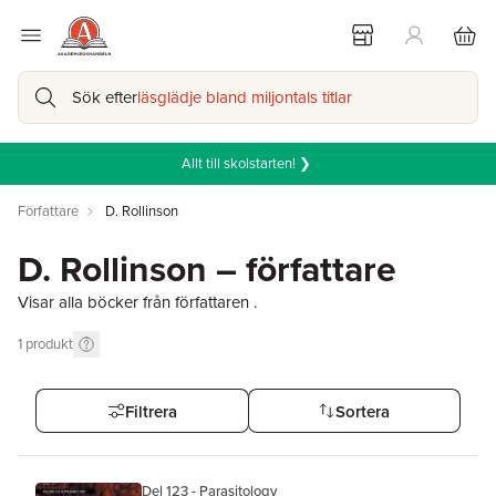
Sök efter
läsglädje bland miljontals titlar
Allt till skolstarten! ❯
Författare
D. Rollinson
D. Rollinson – författare
Visar alla böcker från författaren .
1
produkt
Filtrera
Sortera
Del 123 - Parasitology