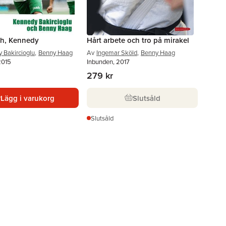
ah, Kennedy
Hårt arbete och tro på mirakel
 Bakircioglu
,
Benny Haag
Av
Ingemar Sköld
,
Benny Haag
2015
Inbunden, 2017
279 kr
Lägg i varukorg
Slutsåld
Slutsåld