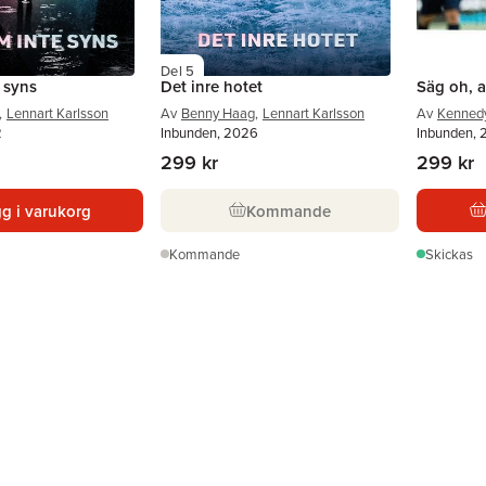
Del 5
 syns
Det inre hotet
Säg oh, 
,
Lennart Karlsson
Av
Benny Haag
,
Lennart Karlsson
Av
Kennedy
2
Inbunden, 2026
Inbunden, 
299 kr
299 kr
g i varukorg
Kommande
Kommande
Skickas