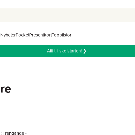
n
Nyheter
Pocket
Presentkort
Topplistor
Allt till skolstarten! ❯
re
å:
Trendande