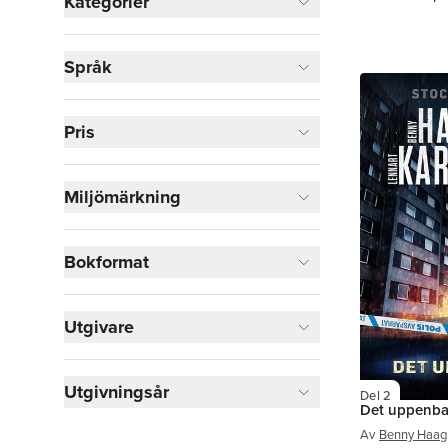
Kategorier
Böcker
Språk
Deckare
6
Biografier
2
Sport, fritid och hobby
2
Pris
Hälsa och familj
1
Visa fler
Miljömärkning
Visa fler
Bokformat
Utgivare
Utgivningsår
Del 2
Det uppenba
Av
Benny Haag