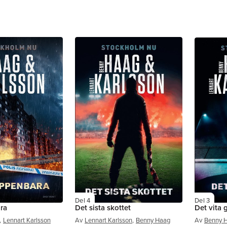
Del 4
Del 3
ra
Det sista skottet
Det vita 
,
Lennart Karlsson
Av
Lennart Karlsson
,
Benny Haag
Av
Benny 