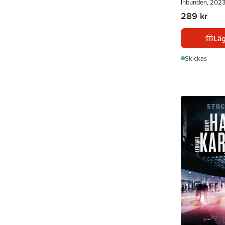
Inbunden, 202
289 kr
Läg
Skickas