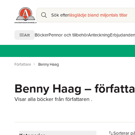
Sök efter
läsglädje bland miljontals titlar
Böcker
Pennor och tillbehör
Anteckning
Erbjudande
Allt
Författare
Benny Haag
Benny Haag – författa
Visar alla böcker från författaren .
Hoppa över filtreringsmeny
Sorterar p