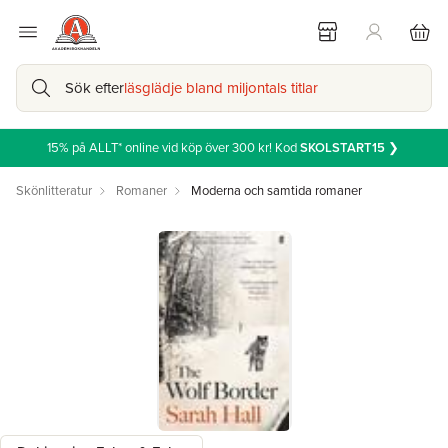
Sök efter
läsglädje bland miljontals titlar
15% på ALLT* online vid köp över 300 kr! Kod
SKOLSTART15
❯
Skönlitteratur
Romaner
Moderna och samtida romaner