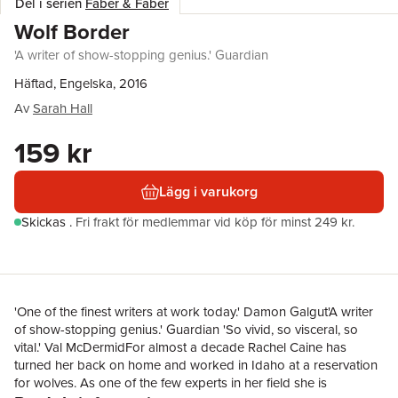
Del i serien
Faber & Faber
Wolf Border
'A writer of show-stopping genius.' Guardian
Häftad, Engelska, 2016
Av
Sarah Hall
159 kr
Lägg i varukorg
Skickas
.
Fri frakt för medlemmar vid köp för minst 249 kr.
'One of the finest writers at work today.' Damon Galgut'A writer
of show-stopping genius.' Guardian 'So vivid, so visceral, so
vital.' Val McDermidFor almost a decade Rachel Caine has
turned her back on home and worked in Idaho at a reservation
for wolves. As one of the few experts in her field she is