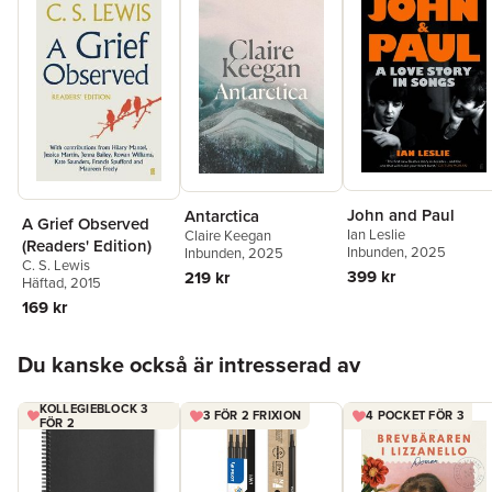
John and Paul
Antarctica
A Grief Observed
Ian Leslie
Claire Keegan
(Readers' Edition)
Inbunden
, 2025
Inbunden
, 2025
C. S. Lewis
399 kr
219 kr
Häftad
, 2015
169 kr
Hoppa över listan
Du kanske också är intresserad av
KOLLEGIEBLOCK 3
3 FÖR 2 FRIXION
4 POCKET FÖR 3
FÖR 2