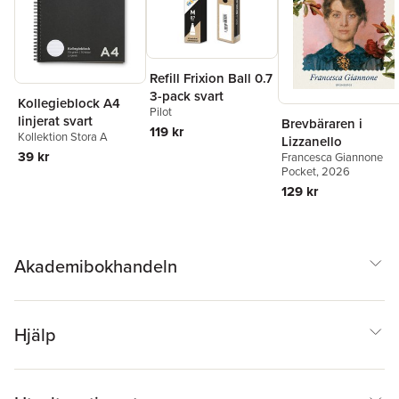
Refill Frixion Ball 0.7
3-pack svart
Kollegieblock A4
Pilot
linjerat svart
Brevbäraren i
119 kr
Kollektion Stora A
Lizzanello
39 kr
Francesca Giannone
Pocket
, 2026
129 kr
Akademibokhandeln
Hjälp