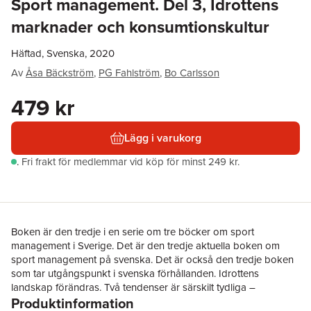
Sport management. Del 3, Idrottens
marknader och konsumtionskultur
Häftad, Svenska, 2020
Av
Åsa Bäckström
,
PG Fahlström
,
Bo Carlsson
479 kr
Lägg i varukorg
.
Fri frakt för medlemmar vid köp för minst 249 kr.
Boken är den tredje i en serie om tre böcker om sport
management i Sverige. Det är den tredje aktuella boken om
sport management på svenska. Det är också den tredje boken
som tar utgångspunkt i svenska förhållanden. Idrottens
landskap förändras. Två tendenser är särskilt tydliga –
Produktinformation
professionalisering och kommersialisering. I den här boken tar