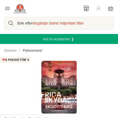
Sök efter
läsglädje bland miljontals titlar
Allt till skolstarten! ❯
Deckare
Polisromaner
4 POCKET FÖR 3