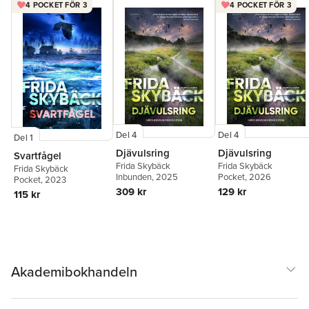
4 POCKET FÖR 3
4 POCKET FÖR 3
Del 4
Del 4
Del 1
Djävulsring
Djävulsring
Svartfågel
Frida Skybäck
Frida Skybäck
Frida Skybäck
Inbunden
, 2025
Pocket
, 2026
Pocket
, 2023
309 kr
129 kr
115 kr
Akademibokhandeln