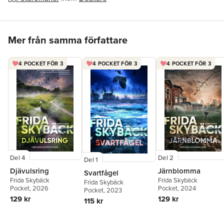
Hoppa över listan
Mer från samma författare
4 POCKET FÖR 3
4 POCKET FÖR 3
4 POCKET FÖR 3
Del 4
Del 2
Del 1
Djävulsring
Järnblomma
Svartfågel
Frida Skybäck
Frida Skybäck
Frida Skybäck
Pocket
, 2026
Pocket
, 2024
Pocket
, 2023
129 kr
129 kr
115 kr