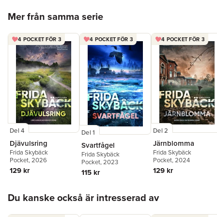
Hoppa över listan
Mer från samma serie
4 POCKET FÖR 3
4 POCKET FÖR 3
4 POCKET FÖR 3
Del 4
Del 2
Del 1
Djävulsring
Järnblomma
Svartfågel
Frida Skybäck
Frida Skybäck
Frida Skybäck
Pocket
, 2026
Pocket
, 2024
Pocket
, 2023
129 kr
129 kr
115 kr
Hoppa över listan
Du kanske också är intresserad av