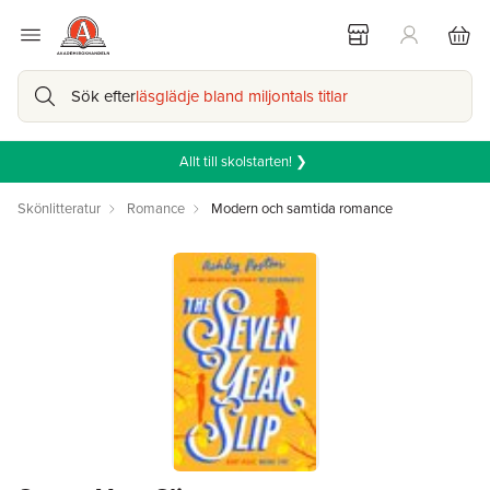
Sök efter
läsglädje bland miljontals titlar
Allt till skolstarten! ❯
Skönlitteratur
Romance
Modern och samtida romance