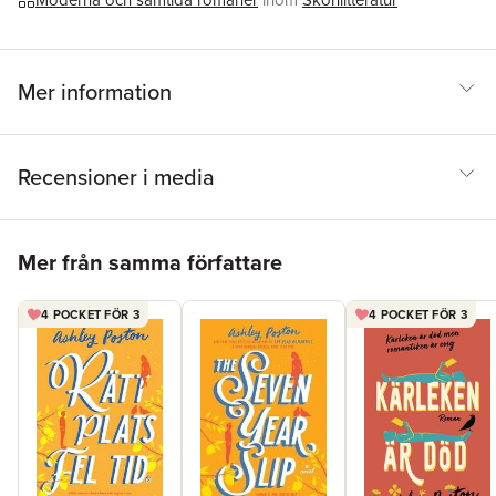
Moderna och samtida romaner
inom
Skönlitteratur
gorgeous love story from one of the finest romance writers out
there' CARLEY FORTUNE
Mer information
Recensioner i media
Hoppa över listan
Mer från samma författare
4 POCKET FÖR 3
4 POCKET FÖR 3