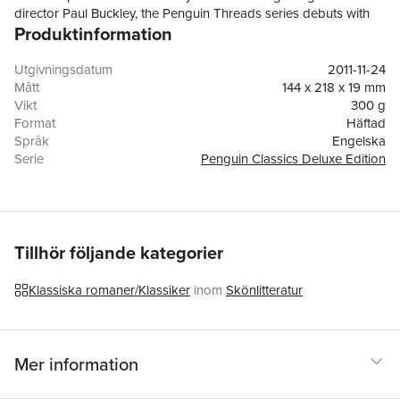
director Paul Buckley, the Penguin Threads series debuts with
Produktinformation
cover art by Jillian Tamaki for three gift-worthy Penguin Classics.
Sketched out in a traditional illustrative manner, then hand
stitched using needle and thread, the final covers are sculpt
Utgivningsdatum
2011-11-24
embossed for a tactile, textured, and beautiful book design that
Mått
144 x 218 x 19 mm
will appeal to the Etsy(tm)-loving world of handmade crafts.
Vikt
300 g
Format
Häftad
Språk
Engelska
Serie
Penguin Classics Deluxe Edition
Antal sidor
272
Förlag
Penguin Books Ltd
Illustratör
Jillian Tamaki
ISBN
9780143106456
Tillhör följande kategorier
Klassiska romaner/Klassiker
inom
Skönlitteratur
Mer information