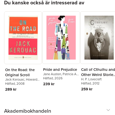
Du kanske också är intresserad av
Pride and Prejudice
Call of Cthulhu an
On the Road: the
Jane Austen
,
Patricia A.
Other Weird Stories
Original Scroll
Matthew
Häftad
, 2026
H. P. Lovecraft
Jack Kerouac
,
Howard
(Penguin Classics
Häftad
, 2012
Cunnell
Häftad
, 2008
239 kr
Deluxe Edition)
259 kr
289 kr
Akademibokhandeln