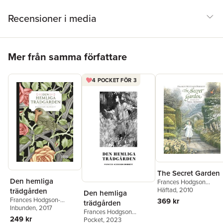
Recensioner i media
Hoppa över listan
Mer från samma författare
4 POCKET FÖR 3
The Secret Garden
Den hemliga
Frances Hodgson
Burnett
Häftad
, 2010
trädgården
Den hemliga
Frances Hodgson-
369 kr
trädgården
Burnett
Inbunden
, 2017
Frances Hodgson
249 kr
Burnett
Pocket
, 2023