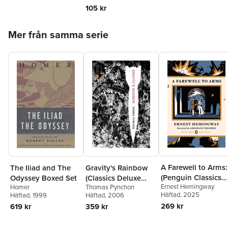
105 kr
Hoppa över listan
Mer från samma serie
A Farewell to Arms:
Gravity's Rainbow
The Iliad and The
(Penguin Classics
(Classics Deluxe
Odyssey Boxed Set
Ernest Hemingway
Thomas Pynchon
Deluxe Edition)
Homer
Edition)
Häftad
, 2025
Häftad
, 2006
Häftad
, 1999
269 kr
359 kr
619 kr
Hoppa över listan