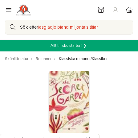
Sök efter
läsglädje bland miljontals titlar
Allt till skolstarten! ❯
Skönlitteratur
Romaner
Klassiska romaner/Klassiker