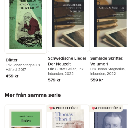
Schwedische Lieder
Samlade Skrifter;
Dikter
Der Neuzeit
Volume 1
Erik Johan Stagnelius
Erik Gustaf Geijer
,
Erik
Erik Johan Stagnelius
,
Häftad
, 2017
Johan Stagnelius
Inbunden
, 2022
,
Johan
Lorenzo Hammarsköld
Inbunden
, 2022
459 kr
Ludvig Runeberg
579 kr
559 kr
Hoppa över listan
Mer från samma serie
4 POCKET FÖR 3
4 POCKET FÖR 3