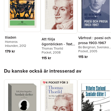
Iliaden
Vårfrost : poesi och
Att följa
Homeros
prosa 1903-1967
ögonblicken - Texter
Inbunden
, 2012
Bo Bergman
,
Svenska
Thomas Thorild
i urval
179 kr
Akademien
Pocket
, 2005
Pocket
, 2008
115 kr
115 kr
Hoppa över listan
Du kanske också är intresserad av
4 POCKET FÖR 3