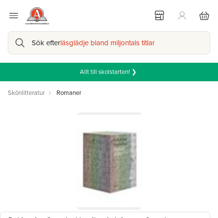
Sök efter
läsglädje bland miljontals titlar
Allt till skolstarten! ❯
Skönlitteratur
Romaner