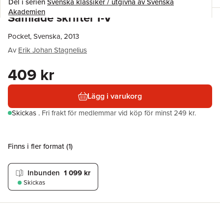
Del i serien
Svenska klassiker / utgivna av Svenska
Akademien
Samlade skrifter I-V
Pocket, Svenska, 2013
Av
Erik Johan Stagnelius
409 kr
Lägg i varukorg
Skickas
.
Fri frakt för medlemmar vid köp för minst 249 kr.
Finns i fler format (
1
)
Inbunden
1 099 kr
Skickas