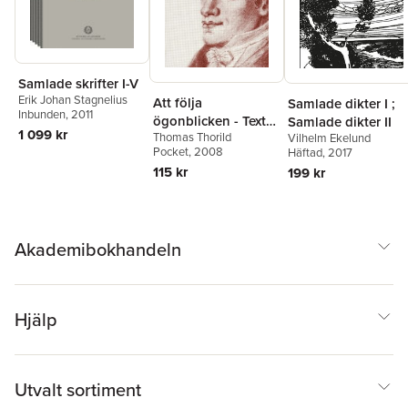
Samlade skrifter I-V
Erik Johan Stagnelius
Att följa
Samlade dikter I ;
Inbunden
, 2011
ögonblicken - Texter
Samlade dikter II
1 099 kr
Thomas Thorild
Vilhelm Ekelund
i urval
Pocket
, 2008
Häftad
, 2017
115 kr
199 kr
Akademibokhandeln
Hjälp
Utvalt sortiment