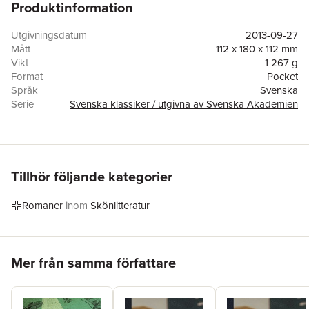
Produktinformation
Utgivningsdatum
2013-09-27
Mått
112 x 180 x 112 mm
Vikt
1 267 g
Format
Pocket
Språk
Svenska
Serie
Svenska klassiker / utgivna av Svenska Akademien
Antal sidor
1 900
Förlag
Bokförlaget Atlantis
ISBN
9789173535090
Miljömärkning
FSC
Tillhör följande kategorier
Romaner
inom
Skönlitteratur
Hoppa över listan
Mer från samma författare