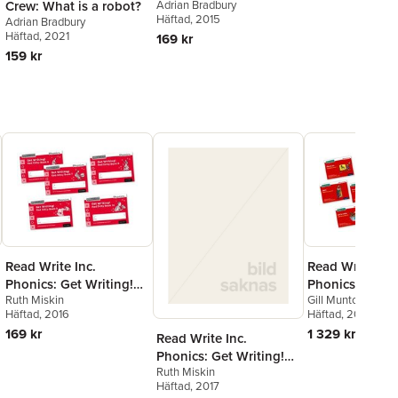
Adrian Bradbury
Crew: What is a robot?
17: On Your Bike!
Häftad
, 2015
Adrian Bradbury
Häftad
, 2021
169 kr
159 kr
Read Write Inc.
Read Write Inc.
Phonics: Get Writing!
Phonics: Red D
Ruth Miskin
Gill Munton
Red Ditty Books 6-10
books (Mixed P
Häftad
, 2016
Häftad
, 2016
Mixed Pack of 5
10)
169 kr
1 329 kr
Read Write Inc.
Phonics: Get Writing!
Ruth Miskin
Red Ditty Book 1 Pack
Häftad
, 2017
of 10