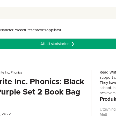
n
Nyheter
Pocket
Presentkort
Topplistor
Allt till skolstarten! ❯
Read Writ
te Inc. Phonics
support c
ite Inc. Phonics: Black
They have
school, in
Purple Set 2 Book Bag
achieveme
Produk
to the ex
children's
helping t
Utgivnin
, 2022
Mått