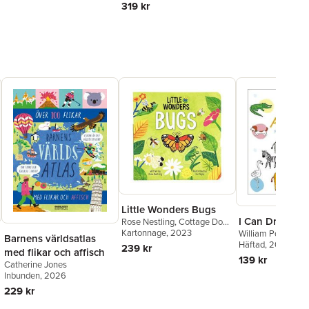
319 kr
Little Wonders Bugs
I Can Draw! An
Rose Nestling
,
Cottage Door
Press
Kartonnage
, 2023
William Potter
Barnens världsatlas
Häftad
, 2024
239 kr
med flikar och affisch
139 kr
Catherine Jones
Inbunden
, 2026
229 kr