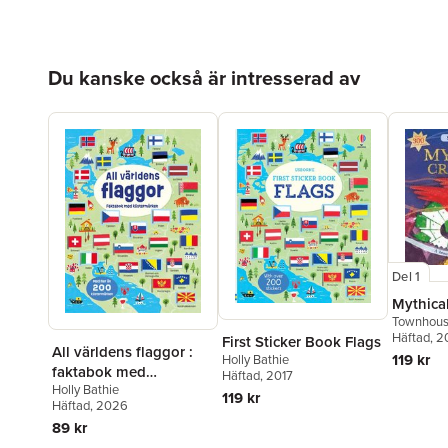
Hoppa över listan
Du kanske också är intresserad av
Del 1
Mythica
Townhou
Häftad
, 
First Sticker Book Flags
All världens flaggor :
119 kr
Holly Bathie
faktabok med
Häftad
, 2017
Holly Bathie
klistermärken
119 kr
Häftad
, 2026
89 kr