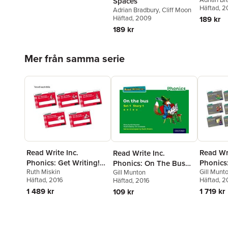
Spaces
Häftad
, 2
Adrian Bradbury
,
Cliff Moon
Häftad
, 2009
189 kr
189 kr
Hoppa över listan
Mer från samma serie
Read Write Inc.
Read Wri
Read Write Inc.
Phonics: Get Writing!
Phonics:
Phonics: On The Bus
Ruth Miskin
Gill Munt
Gill Munton
Red Ditty Books 6-10
Core St
(Green Set 1 Storybook
Häftad
, 2016
Häftad
, 2
Häftad
, 2016
Pack of 50
(Mixed P
1)
1 489 kr
1 719 kr
109 kr