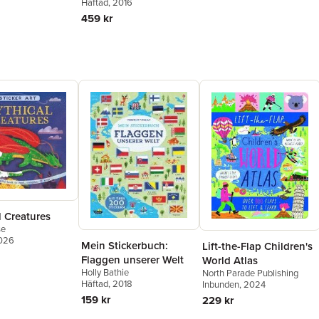
Häftad
, 2016
459 kr
l Creatures
se
2026
Mein Stickerbuch:
Lift-the-Flap Children's
Flaggen unserer Welt
World Atlas
Holly Bathie
North Parade Publishing
Häftad
, 2018
Inbunden
, 2024
159 kr
229 kr