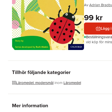
Av
Adrian Bradb
99 kr
Lägg i
Beställningsvar
vid köp för mins
Tillhör följande kategorier
Läromedel: modersmål
inom
Läromedel
Mer information