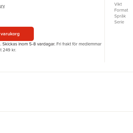
Vikt
ury
Format
Språk
Serie
Antal sid
 varukorg
Upplaga
Förlag
a.
Skickas
inom 5-8 vardagar
.
Fri frakt för medlemmar
Illustratör
t 249 kr.
ISBN