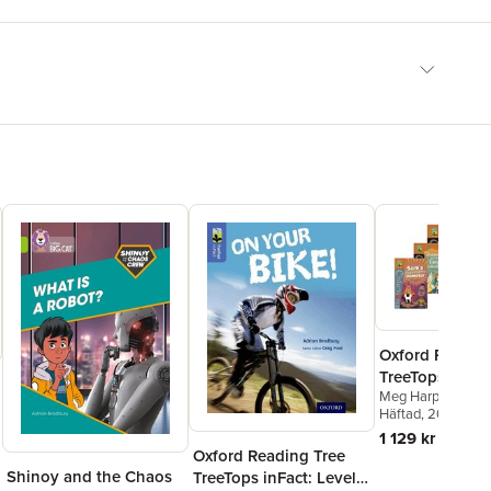
Oxford Readin
TreeTops Chuck
Meg Harper
,
Adam
Oxford Level 8
Charlotte Guillain
Häftad
, 2014
of 6
Gates
,
Adrian Bra
1 129 kr
Bradman
Oxford Reading Tree
Shinoy and the Chaos
TreeTops inFact: Level