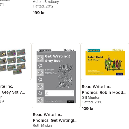
Adrian Bradbury
011
Häftad
, 2012
199 kr
te Inc.
Read Write Inc.
 Grey Set 7
Phonics: Robin Hood
on
Gill Munton
orybooks
(Yellow Set 5 Storybook
016
Häftad
, 2016
ack of 13)
5)
109 kr
Read Write Inc.
Phonics: Get Writing!
Ruth Miskin
Grey Book Pack of 10