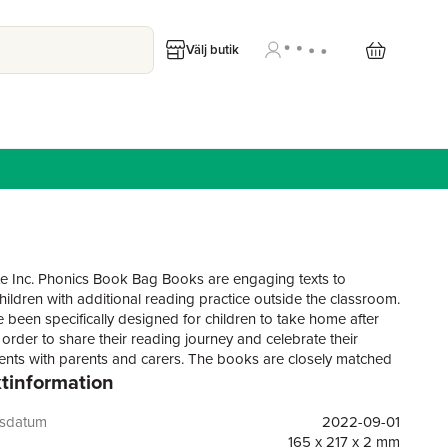
Välj butik
e Inc. Phonics Book Bag Books are engaging texts to
hildren with additional reading practice outside the classroom.
 been specifically designed for children to take home after
 order to share their reading journey and celebrate their
nts with parents and carers. The books are closely matched
tinformation
isting Read Write Inc. Phonics Storybooks to reinforce
 classroom learning of phonics at the appropriate level,
hem to make even faster progress in reading.
gsdatum
2022-09-01
165 x 217 x 2 mm