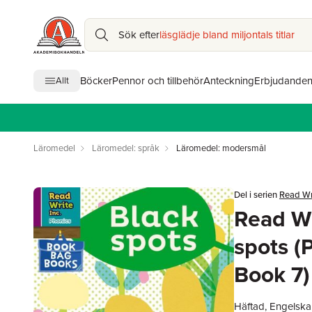
Sök efter
läsglädje bland miljontals titlar
Böcker
Pennor och tillbehör
Anteckning
Erbjudande
Allt
Läromedel
Läromedel: språk
Läromedel: modersmål
Del i serien
Read Wri
Read Wr
spots (
Book 7)
Häftad, Engelska