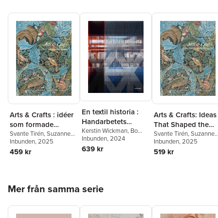
En textil historia :
Arts & Crafts : idéer
Arts & Crafts: Ideas
Handarbetets
som formade
That Shaped the
Vänner 150 år
Kerstin Wickman
,
Bo
världen
Svante Tirén
,
Suzanne
World
Svante Tirén
,
Suzanne
Madestrand
Inbunden
, 2024
,
Carolina
Fagence Cooper
Inbunden
, 2025
,
Rowan
Fagence Cooper
Inbunden
, 2025
,
Rowa
Söderholm
,
Cilla Robach
,
639 kr
Bain
,
Richard Bisgrove
,
Bain
,
Richard Bisgrove
,
459 kr
519 kr
Philip Warkander
Qaisra Khan
,
Kirsty
Qaisra Khan
,
Kirsty
Hartsiotis
,
Karen
Hartsiotis
,
Karen
Livingstone
,
Howard
Livingstone
,
Howard
Hull
,
Elisabeth Svalin
Hull
,
Elisabeth Svalin
Hoppa över listan
Mer från samma serie
Gunnarsson
,
Kathy
Gunnarsson
,
Kathy
Haslam
,
Cilla Robach
Haslam
,
Cilla Robach
,
Suzanne Fagence
Cooper
,
Elisabeth Svali