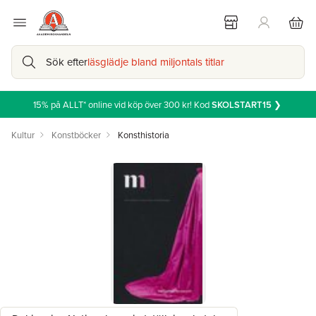
Sök efter
läsglädje bland miljontals titlar
15% på ALLT* online vid köp över 300 kr! Kod
SKOLSTART15
❯
Kultur
Konstböcker
Konsthistoria