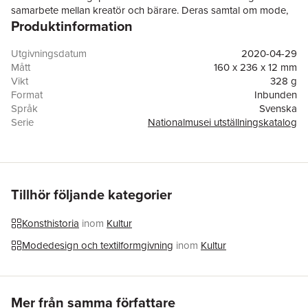
samarbete mellan kreatör och bärare. Deras samtal om mode,
Produktinformation
filosofi och litteratur pågick under gemensamma middagar,
resor, i brev och sms samt under otaliga provningar. Med
Danius som sin musa skapade Engsheden fyra unika klänningar
Utgivningsdatum
2020-04-29
som alla bär på en individuell berättelse.
Mått
160 x 236 x 12 mm
Vikt
328 g
Format
Inbunden
Språk
Svenska
Serie
Nationalmusei utställningskatalog
Antal sidor
55
Förlag
Nationalmuseum
ISBN
9789171009012
Tillhör följande kategorier
Konsthistoria
inom
Kultur
Modedesign och textilformgivning
inom
Kultur
Hoppa över listan
Mer från samma författare