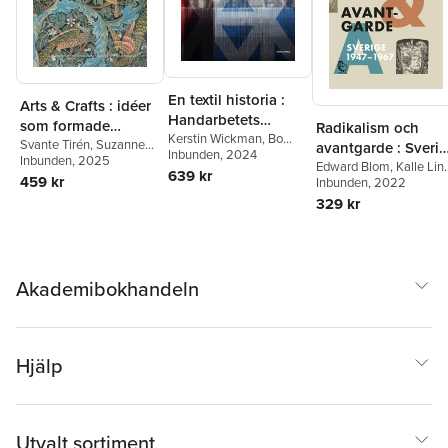
En textil historia :
Arts & Crafts : idéer
Handarbetets
som formade
Radikalism och
Vänner 150 år
Kerstin Wickman
,
Bo
världen
Svante Tirén
,
Suzanne
avantgarde : Sveri
Madestrand
Inbunden
, 2024
,
Carolina
Fagence Cooper
Inbunden
, 2025
,
Rowan
1947-1967
Edward Blom
,
Kalle Lin
Söderholm
,
Cilla Robach
,
639 kr
Bain
,
Richard Bisgrove
,
459 kr
Svante Nordin
Inbunden
, 2022
,
Yvonne
Philip Warkander
Qaisra Khan
,
Kirsty
Hirdman
,
Torbjörn
329 kr
Hartsiotis
,
Karen
Elensky
,
Christian
Livingstone
,
Howard
Abrahamsson
,
Birgitta
Hull
,
Elisabeth Svalin
Holm
,
Orvar Löfgren
,
Gunnarsson
,
Kathy
David Thurfjell
,
Thomas
Haslam
,
Cilla Robach
Millroth
,
Johan Redin
,
Akademibokhandeln
Bengt G. Nilsson
,
Tobia
Hûbinette
,
David
Andersson
,
Oscar
Swartz
,
Jepser Roine
,
Cilla Robach
,
Håkan
Hjälp
Lindgren
,
Bo Wennströ
Petra Werner
,
Gunilla
Kinn Blom
,
Anna-Lena
Lodenius
,
Karin
Utvalt sortiment
Helander
,
Jan Lumhold