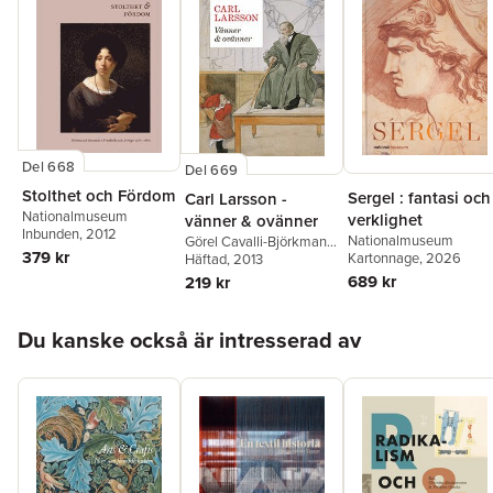
Gunnarsson
Del 668
Del 669
Stolthet och Fördom
Sergel : fantasi och
Carl Larsson -
Nationalmuseum
verklighet
vänner & ovänner
Inbunden
, 2012
Nationalmuseum
Görel Cavalli-Björkman
,
379 kr
Kartonnage
, 2026
Per I. Gedin
Häftad
, 2013
,
Martin Olin
,
Torsten Gunnarsson
689 kr
219 kr
Hoppa över listan
Du kanske också är intresserad av