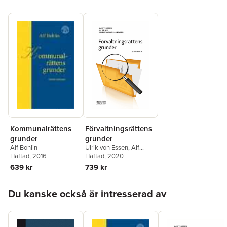
Kommunalrättens
Förvaltningsrättens
grunder
grunder
Alf Bohlin
Ulrik von Essen
,
Alf
Häftad
, 2016
Bohlin
Häftad
,
, 2020
Wiweka Warnling
Conradson
639 kr
739 kr
Hoppa över listan
Du kanske också är intresserad av