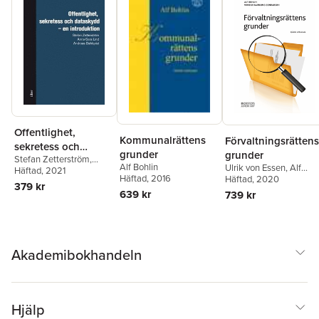
Offentlighet,
Kommunalrättens
Förvaltningsrättens
sekretess och
grunder
grunder
Stefan Zetterström
,
dataskydd
Alf Bohlin
Ulrik von Essen
,
Alf
Anna-Sara Lind
Häftad
, 2021
,
Andreas
Häftad
, 2016
Bohlin
Häftad
,
, 2020
Wiweka Warnlin
Dahlqvist
379 kr
Conradson
639 kr
739 kr
Akademibokhandeln
Hjälp