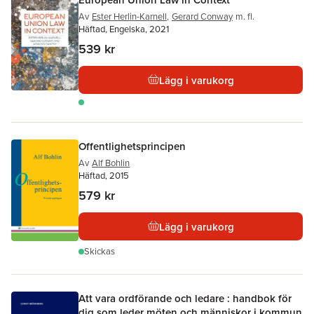
Av
Ester Herlin-Karnell
,
Gerard Conway
m. fl.
Häftad, Engelska, 2021
539 kr
Lägg i varukorg
Offentlighetsprincipen
Av
Alf Bohlin
Häftad, 2015
579 kr
Lägg i varukorg
Skickas
Att vara ordförande och ledare : handbok för
dig som leder möten och människor i kommun