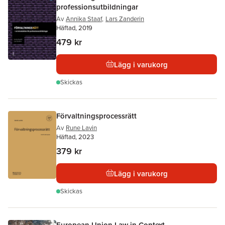
professionsutbildningar
Av
Annika Staaf
,
Lars Zanderin
Häftad, 2019
479 kr
Lägg i varukorg
Skickas
Förvaltningsprocessrätt
Av
Rune Lavin
Häftad, 2023
379 kr
Lägg i varukorg
Skickas
European Union Law in Context