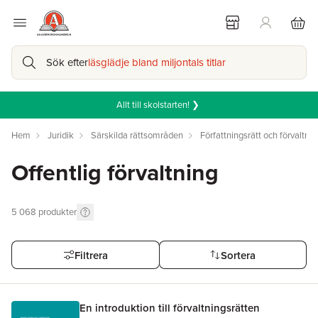
Sök efter
läsglädje bland miljontals titlar
Allt till skolstarten! ❯
Hem
Juridik
Särskilda rättsområden
Författningsrätt och förvaltnin
Offentlig förvaltning
5 068
produkter
Filtrera
Sortera
En introduktion till förvaltningsrätten