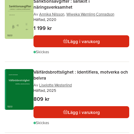
Sanktionsavgifter : särskilt i
näringsverksamhet
Av
Annika Nilsson
,
Wiweka Warnling Conradson
Häftad, 2020
1 199 kr
Lägg i varukorg
Skickas
Välfärdsbrottslighet : Identifiera, motverka och
beivra
Av
Liselotte Westerlind
Häftad, 2025
809 kr
Lägg i varukorg
Skickas