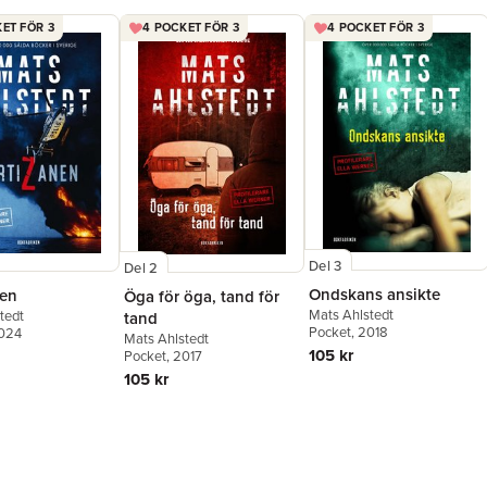
ET FÖR 3
4 POCKET FÖR 3
4 POCKET FÖR 3
Del 3
Del 2
Ondskans ansikte
nen
Öga för öga, tand för
Mats Ahlstedt
tedt
tand
Pocket
, 2018
2024
Mats Ahlstedt
105 kr
Pocket
, 2017
105 kr