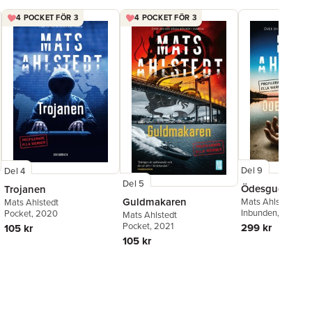
4 POCKET FÖR 3
4 POCKET FÖR 3
Del 9
Del 4
Del 5
Ödesgudinnan
Trojanen
Guldmakaren
Mats Ahlstedt
Mats Ahlstedt
Inbunden
, 2025
Pocket
, 2020
Mats Ahlstedt
Pocket
, 2021
299 kr
105 kr
105 kr