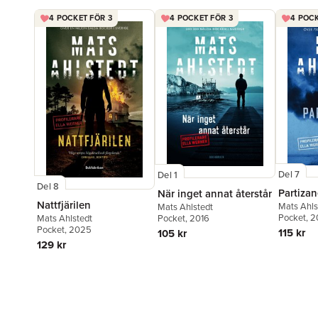
4 POCKET FÖR 3
4 POCKET FÖR 3
4 POCK
Del 7
Del 1
Del 8
Partiza
När inget annat återstår
Nattfjärilen
Mats Ahls
Mats Ahlstedt
Pocket
, 
Mats Ahlstedt
Pocket
, 2016
Pocket
, 2025
115 kr
105 kr
129 kr