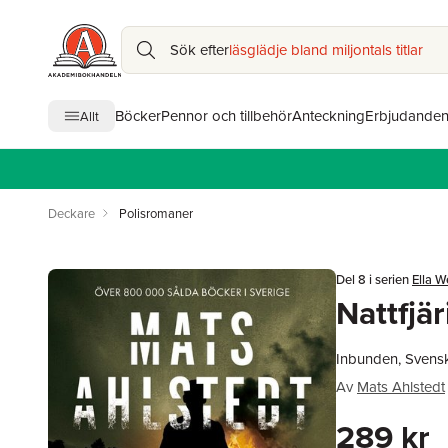
Sök efter
läsglädje bland miljontals titlar
Böcker
Pennor och tillbehör
Anteckning
Erbjudande
Allt
Deckare
Polisromaner
Del 8 i serien
Ella W
Nattfjär
Inbunden, Svens
Av
Mats Ahlstedt
289 kr