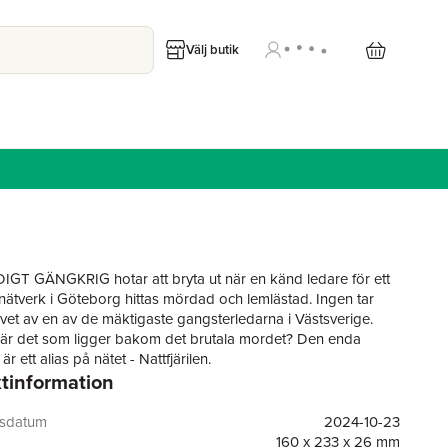
Välj butik
GT GÄNGKRIG hotar att bryta ut när en känd ledare för ett
t nätverk i Göteborg hittas mördad och lemlästad. Ingen tar
livet av en av de mäktigaste gangsterledarna i Västsverige.
är det som ligger bakom det brutala mordet? Den enda
är ett alias på nätet - Nattfjärilen.
tinformation
Werner får klart för sig vem som verkligen döljer sig bakom
t blir det en kapplöpning mot ett oundvikligt och våldsamt
gsdatum
2024-10-23
en
är den åttonde fristående delen i Mats ­Ahlstedts populära
160 x 233 x 26 mm