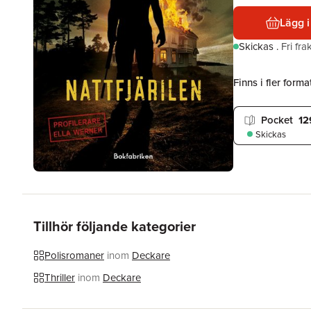
Lägg i
Skickas
.
Fri fr
Finns i fler format
Pocket
12
Skickas
Tillhör följande kategorier
Polisromaner
inom
Deckare
Thriller
inom
Deckare