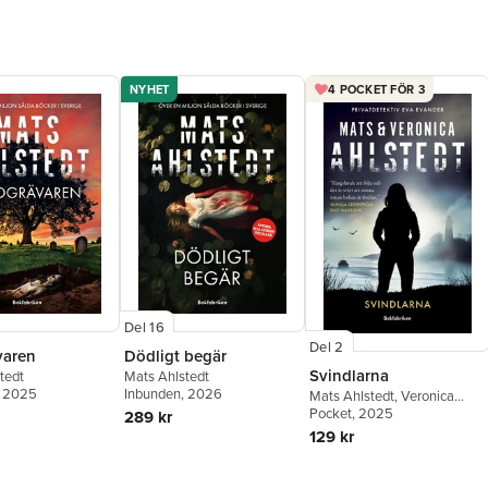
NYHET
4 POCKET FÖR 3
Del 16
Del 2
varen
Dödligt begär
Svindlarna
tedt
Mats Ahlstedt
, 2025
Inbunden
, 2026
Mats Ahlstedt
,
Veronica
Ahlstedt McCleave
Pocket
, 2025
289 kr
129 kr