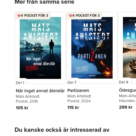
Mer från samma serie
4 POCKET FÖR 3
4 POCKET FÖR 3
Del 9
Del 7
Del 1
Ödesgu
Partizanen
När inget annat återstår
Mats Ahls
Mats Ahlstedt
Mats Ahlstedt
Inbunden
Pocket
, 2024
Pocket
, 2016
299 kr
115 kr
105 kr
Hoppa över listan
Du kanske också är intresserad av