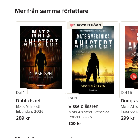
Hoppa över listan
Mer från samma författare
4 POCKET FÖR 3
Del 15
Del 1
Del 1
Dödgrä
Dubbelspel
Visselblåsaren
Mats Ahls
Mats Ahlstedt
Inbunden
Inbunden
, 2026
Mats Ahlstedt
,
Veronica
Ahlstedt McCleave
Pocket
, 2025
299 kr
289 kr
129 kr
Hoppa över listan