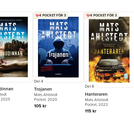
4 POCKET FÖR 3
4 POCKET FÖR 3
Del 4
Del 6
dinnan
Trojanen
Hanteraren
tedt
Mats Ahlstedt
, 2025
Pocket
, 2020
Mats Ahlstedt
Pocket
, 2023
105 kr
115 kr