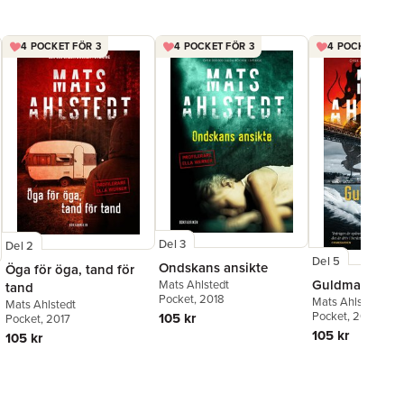
4 POCKET FÖR 3
4 POCKET FÖR 3
4 POCKET FÖR 
Del 3
Del 2
Del 5
Ondskans ansikte
Öga för öga, tand för
Guldmakaren
Mats Ahlstedt
tand
Pocket
, 2018
Mats Ahlstedt
Mats Ahlstedt
Pocket
, 2021
105 kr
Pocket
, 2017
105 kr
105 kr