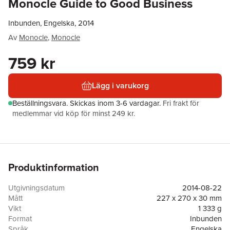
Monocle Guide to Good Business
Inbunden, Engelska, 2014
Av
Monocle
,
Monocle
759 kr
Lägg i varukorg
Beställningsvara.
Skickas
inom 3-6 vardagar
.
Fri frakt för
medlemmar vid köp för minst 249 kr.
Produktinformation
Utgivningsdatum
2014-08-22
Mått
227 x 270 x 30 mm
Vikt
1 333 g
Format
Inbunden
Språk
Engelska