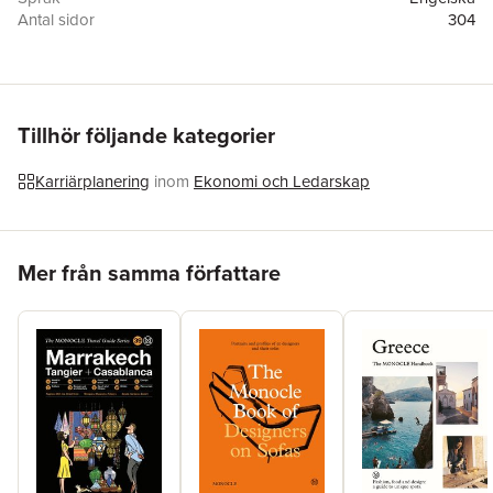
Antal sidor
304
Förlag
Die Gestalten Verlag
ISBN
9783899555370
Tillhör följande kategorier
Karriärplanering
inom
Ekonomi och Ledarskap
Hoppa över listan
Mer från samma författare