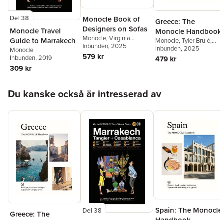
Del 38
Monocle Book of
Greece: The
Designers on Sofas
Monocle Travel
Monocle Handboo
Monocle
,
Virginia
Guide to Marrakech
Monocle
,
Tyler Brûlé
,
McLeod
Inbunden
,
Virginia
, 2025
Tyler Brûlé
Inbunden
, 2025
,
Andrew Tuc
Monocle
McLeod
,
Nic Monisse
579 kr
Chiara Rimella
Inbunden
, 2019
479 kr
309 kr
Hoppa över listan
Du kanske också är intresserad av
Spain: The Monocl
Del 38
Greece: The
Handbook