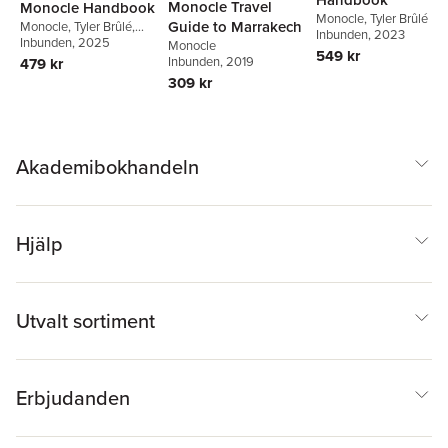
Monocle Travel
Monocle Handbook
Monocle
,
Tyler Brûlé
Guide to Marrakech
Monocle
,
Tyler Brûlé
,
Inbunden
, 2023
Tyler Brûlé
Inbunden
, 2025
,
Andrew Tuck
,
Monocle
549 kr
Chiara Rimella
Inbunden
, 2019
479 kr
309 kr
Akademibokhandeln
Hjälp
Utvalt sortiment
Erbjudanden