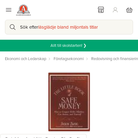
Sök efter
läsglädje bland miljontals titlar
Allt till skolstarten! ❯
Ekonomi och Ledarskap
Företagsekonomi
Redovisning och finansieri