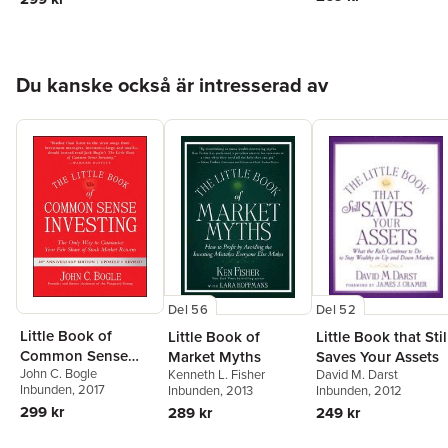
Hoppa över listan
Du kanske också är intresserad av
Del 52
Del 56
Little Book of
Little Book that Stil
Little Book of
Common Sense
Saves Your Assets
Market Myths
John C. Bogle
David M. Darst
Investing
Kenneth L. Fisher
Inbunden
, 2017
Inbunden
, 2012
Inbunden
, 2013
299 kr
249 kr
289 kr