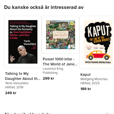
Hoppa över listan
Du kanske också är intresserad av
Pussel 1000 bitar -
The World of Jane
Laurence King
Austen
Publishing
Talking to My
Kaput
299 kr
Daughter About the
Wolfgang Münchau
Häftad
, 2025
Yanis Varoufakis
Economy
Häftad
, 2019
189 kr
249 kr