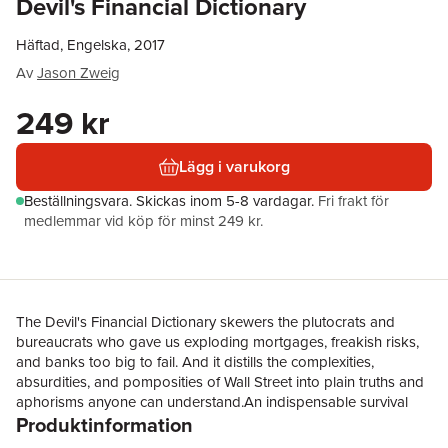
Devil's Financial Dictionary
Häftad, Engelska, 2017
Av
Jason Zweig
249 kr
Lägg i varukorg
Beställningsvara.
Skickas
inom 5-8 vardagar
.
Fri frakt för
medlemmar vid köp för minst 249 kr.
The Devil's Financial Dictionary skewers the plutocrats and
bureaucrats who gave us exploding mortgages, freakish risks,
and banks too big to fail. And it distills the complexities,
absurdities, and pomposities of Wall Street into plain truths and
aphorisms anyone can understand.An indispensable survival
Produktinformation
guide to the hostile wilderness of today's financial markets, The
Devil's Financial Dictionary delivers practical insights with a