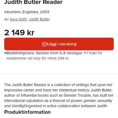
Judith Butler Reader
Inbunden, Engelska, 2003
Av
Sara Salih
,
Judith Butler
2 149 kr
Lägg i varukorg
Beställningsvara.
Skickas
inom 5-8 vardagar
.
Fri frakt för
medlemmar vid köp för minst 249 kr.
The Judith Butler Reader is a collection of writings that span her
impressive career and trace her intellectual history. Judith Butler,
author of influential books such as Gender Trouble, has built her
international reputation as a theorist of power, gender, sexuality
and identityOrganized in active collaboration between Judith
Produktinformation
Butler and Sara SalihCollects together writings that span Butler’s
impressive career as a critical philosopher, including selections