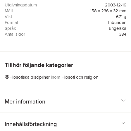
from both well-known and lesser-known worksIncludes an
Utgivningsdatum
2003-12-16
introduction and editorial material to assist students in their
Mått
158 x 236 x 32 mm
readings of theories that stand at the forefront of contemporary
Vikt
671 g
theoretical and political debates
Format
Inbunden
Språk
Engelska
Antal sidor
384
Förlag
John Wiley and Sons Ltd
ISBN
9780631225935
Tillhör följande kategorier
Filosofiska discipliner
inom
Filosofi och religion
Mer information
Innehållsförteckning