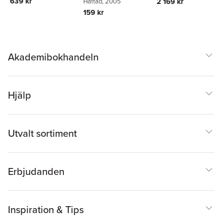
639 kr
2 169 kr
Häftad
, 2005
Lands
159 kr
Akademibokhandeln
Hjälp
Utvalt sortiment
Erbjudanden
Inspiration & Tips