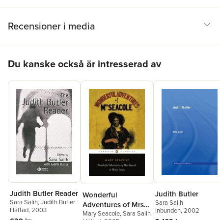
Recensioner i media
Hoppa över listan
Du kanske också är intresserad av
Judith Butler Reader
Judith Butler
Wonderful
Sara Salih
,
Judith Butler
Sara Salih
Adventures of Mrs
Häftad
, 2003
Inbunden
, 2002
Mary Seacole
,
Sara Salih
Seacole in Many