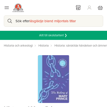
Sök efter
läsglädje bland miljontals titlar
Allt till skolstarten! ❯
Historia och arkeologi
Historia
Historia: särskilda händelser och ämne