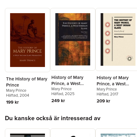
History of Mary
History of Mary
The History of Mary
Prince, a West
Prince, a West
Prince
Mary Prince
Mary Prince
Indian Slave
Indian Slave
Mary Prince
Häftad
, 2025
Häftad
, 2017
Häftad
, 2004
249 kr
209 kr
199 kr
Hoppa över listan
Du kanske också är intresserad av