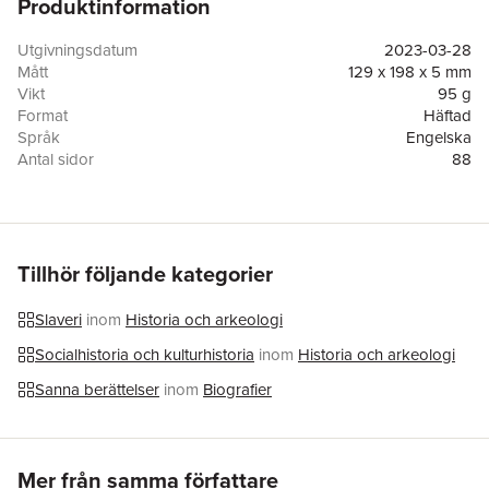
Produktinformation
Utgivningsdatum
2023-03-28
Mått
129 x 198 x 5 mm
Vikt
95 g
Format
Häftad
Språk
Engelska
Antal sidor
88
Förlag
Kingston University Press Ltd
ISBN
9781909362666
Tillhör följande kategorier
Slaveri
inom
Historia och arkeologi
Socialhistoria och kulturhistoria
inom
Historia och arkeologi
Sanna berättelser
inom
Biografier
Hoppa över listan
Mer från samma författare