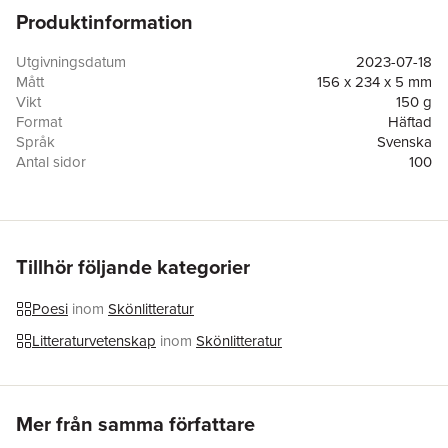
Produktinformation
Utgivningsdatum
2023-07-18
Mått
156 x 234 x 5 mm
Vikt
150 g
Format
Häftad
Språk
Svenska
Antal sidor
100
Förlag
Legare Street Press
ISBN
9781022788602
Tillhör följande kategorier
Poesi
inom
Skönlitteratur
Litteraturvetenskap
inom
Skönlitteratur
Hoppa över listan
Mer från samma författare