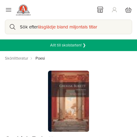
Sök efter
läsglädje bland miljontals titlar
Allt till skolstarten! ❯
Skönlitteratur
Poesi