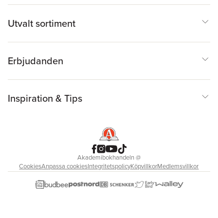
Sonja Åkesson
,
Bruno K
Öijer
,
Anders Österling
Utvalt sortiment
Erbjudanden
Inspiration & Tips
Akademibokhandeln
@
Cookies
Anpassa cookies
Integritetspolicy
Köpvillkor
Medlemsvillkor