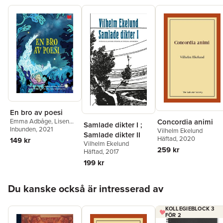
En bro av poesi
Concordia animi
Emma Adbåge
,
Lisen
Samlade dikter I ;
Adbåge
Inbunden
,
Carl Jonas Love
, 2021
Vilhelm Ekelund
Samlade dikter II
Almqvist
,
Bengt Cidden
Häftad
, 2020
149 kr
Vilhelm Ekelund
Andersson
,
Werner
259 kr
Häftad
, 2017
Aspenström
,
Kaj
Beckman
,
Aase Berg
,
Bo
199 kr
Bergman
,
Erik Blomberg
,
Daniel Boyacioglu
,
Karin
Hoppa över listan
Boye
,
Tage Danielsson
,
Du kanske också är intresserad av
Elmer Diktonius
,
Vilhelm
Ekelund
,
Gunnar Ekelöf
,
Nils Ferlin
,
Tua
KOLLEGIEBLOCK 3
FÖR 2
Forsström
,
Gustaf