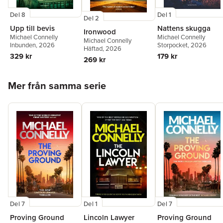
Del 8
Del 1
Del 2
Upp till bevis
Nattens skugga
Ironwood
Michael Connelly
Michael Connelly
Michael Connelly
Inbunden
, 2026
Storpocket
, 2026
Häftad
, 2026
329 kr
179 kr
269 kr
Hoppa över listan
Mer från samma serie
Del 1
Del 7
Del 7
Lincoln Lawyer
Proving Ground
Proving Ground