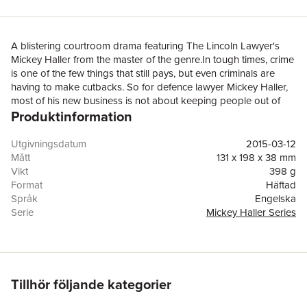
A blistering courtroom drama featuring The Lincoln Lawyer's
Mickey Haller from the master of the genre.In tough times, crime
is one of the few things that still pays, but even criminals are
having to make cutbacks. So for defence lawyer Mickey Haller,
most of his new business is not about keeping people out of
Produktinformation
jail; it's about keeping a roof over their heads as the foreclosure
business is booming.Lisa Trammel has been a client of Mickey's
for eight months, and so far he's stopped the bank from taking
Utgivningsdatum
2015-03-12
her house. But now the bank's CEO has been found beaten to
Mått
131 x 198 x 38 mm
death - and Lisa is about to be indicted for murder . . .
Vikt
398 g
Format
Häftad
Språk
Engelska
Serie
Mickey Haller Series
Antal sidor
592
Förlag
Orion Publishing Co
ISBN
9781409157274
Tillhör följande kategorier