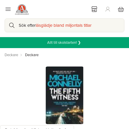
Sök efter
läsglädje bland miljontals titlar
Allt till skolstarten! ❯
Deckare
Deckare