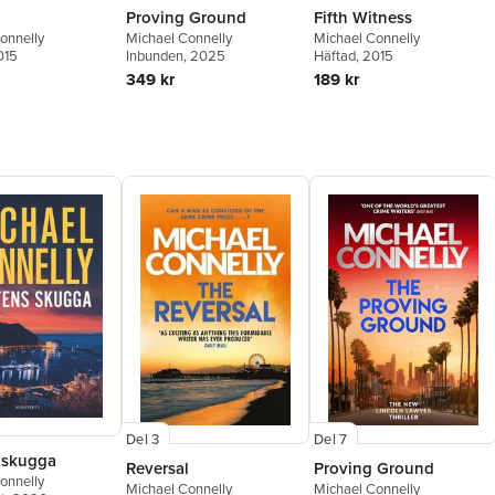
l
Proving Ground
Fifth Witness
onnelly
Michael Connelly
Michael Connelly
015
Inbunden
, 2025
Häftad
, 2015
349 kr
189 kr
Del 3
Del 7
 skugga
Reversal
Proving Ground
onnelly
Michael Connelly
Michael Connelly