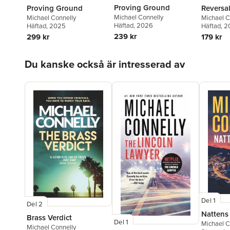
Proving Ground
Proving Ground
Reversa
Michael Connelly
Michael Connelly
Michael C
Häftad
, 2026
Häftad
, 2025
Häftad
, 2
239 kr
299 kr
179 kr
Hoppa över listan
Du kanske också är intresserad av
Del 1
Del 2
Nattens
Brass Verdict
Del 1
Michael C
Michael Connelly