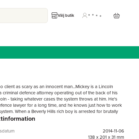
Välj butik
o client as scary as an innocent man...Mickey is a Lincoln
a criminal defence attorney operating out of the back of his
ncoln - taking whatever cases the system throws at him. He's
fence lawyer for a long time, and he knows just how to work
system. When a Beverly Hills rich boy is arrested for brutally
tinformation
woman, Haller gets his first high-paying client in years. The
mounts on the defence's side, and Haller might even be in the
ion of defending a client who is actually innocent.But then the
gsdatum
2014-11-06
s to fall apart. And neither the suspect nor the victim are quite
138 x 201 x 31 mm