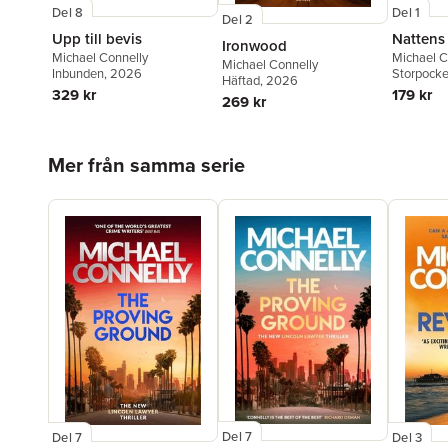
Del 8
Del 1
Del 2
Upp till bevis
Nattens
Ironwood
Michael Connelly
Michael C
Michael Connelly
Inbunden
, 2026
Storpocke
Häftad
, 2026
329 kr
179 kr
269 kr
Hoppa över listan
Mer från samma serie
Del 7
Del 7
Del 3