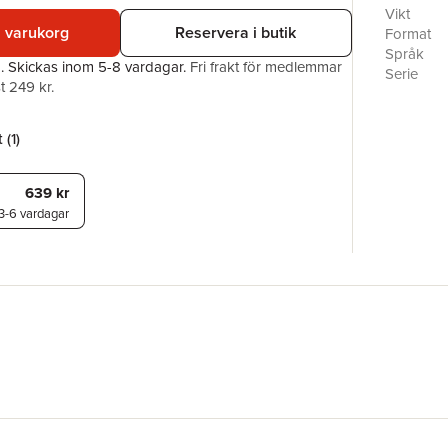
who they 
Vikt
the sharks
i varukorg
Reservera i butik
Format
Språk
a.
Skickas
inom 5-8 vardagar
.
Fri frakt för medlemmar
Serie
t 249 kr.
Antal sid
Förlag
ISBN
 (
1
)
639 kr
3-6 vardagar