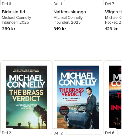
Del 6
Del 1
Del 7
Bida sin tid
Nattens skugga
Vägen till frihe
Michael Connelly
Michael Connelly
Michael Connelly
Inbunden
, 2025
Inbunden
, 2025
Pocket
, 2025
389 kr
319 kr
129 kr
Del 2
Del 6
Del 2