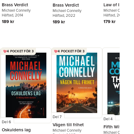
Brass Verdict
Law of Innoce
Brass Verdict
Michael Connelly
Michael Connelly
Michael Connelly
Häftad
, 2014
Häftad
, 2021
Häftad
, 2022
189 kr
179 kr
189 kr
4 POCKET FÖR 3
4 POCKET FÖR 3
Del 7
Del 4
Del 6
Vägen till frihet
Fifth Witness
Oskuldens lag
Michael Connelly
Michael Connelly