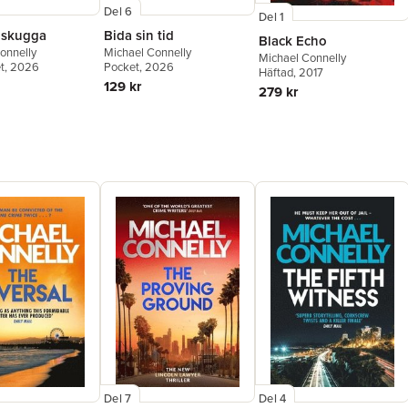
Del 6
Del 1
 skugga
Bida sin tid
Black Echo
onnelly
Michael Connelly
Michael Connelly
t
, 2026
Pocket
, 2026
Häftad
, 2017
129 kr
279 kr
Del 7
Del 4