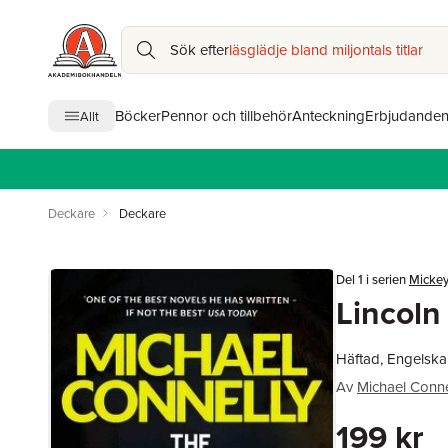
Sök efter
läsglädje bland miljontals titlar
Böcker
Pennor och tillbehör
Anteckning
Erbjudande
Allt
Deckare
Deckare
Del 1 i serien
Mickey
Lincoln
Häftad, Engelska
Av
Michael Conne
199 kr