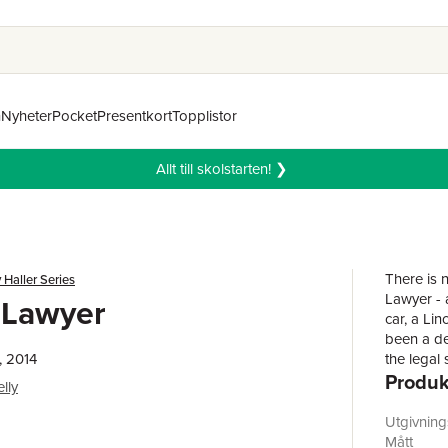
n
Nyheter
Pocket
Presentkort
Topplistor
Allt till skolstarten! ❯
There is n
 Haller Series
Lawyer - 
 Lawyer
car, a Li
been a de
, 2014
the legal 
Produk
beating a 
lly
evidence 
rare posit
Utgivnin
case start
Mått