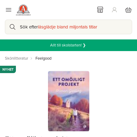
Sök efter
läsglädje bland miljontals titlar
Allt till skolstarten! ❯
Skönlitteratur
Feelgood
NYHET