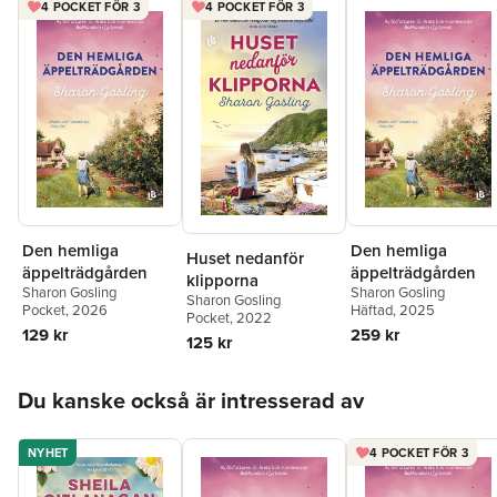
4 POCKET FÖR 3
4 POCKET FÖR 3
Den hemliga
Den hemliga
Huset nedanför
äppelträdgården
äppelträdgården
klipporna
Sharon Gosling
Sharon Gosling
Sharon Gosling
Pocket
, 2026
Häftad
, 2025
Pocket
, 2022
129 kr
259 kr
125 kr
Hoppa över listan
Du kanske också är intresserad av
NYHET
4 POCKET FÖR 3