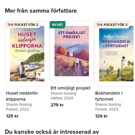
Hoppa över listan
Mer från samma författare
4 POCKET FÖR 3
NYHET
4 POCKET FÖR 3
Ett omöjligt projekt
Huset nedanför
Bokhandeln i
Sharon Gosling
Häftad
, 2026
klipporna
fyrtornet
279 kr
Sharon Gosling
Sharon Gosling
Pocket
, 2022
Pocket
, 2023
125 kr
129 kr
Hoppa över listan
Du kanske också är intresserad av