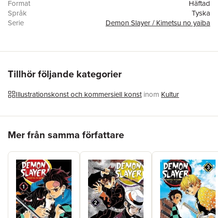
Format
Häftad
Språk
Tyska
Serie
Demon Slayer / Kimetsu no yaiba
Antal sidor
192
Förlag
Manga Cult
ISBN
9783964334794
Originaltitel
Kimetsu no Yaiba
Översättare
Burkhard Höfler
Tillhör följande kategorier
Illustrationskonst och kommersiell konst
inom
Kultur
Hoppa över listan
Mer från samma författare