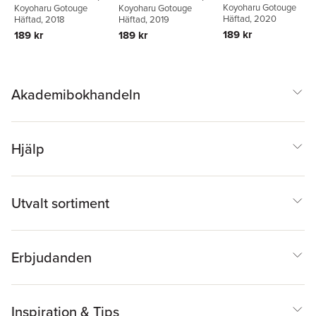
Koyoharu Gotouge
Koyoharu Gotouge
Koyoharu Gotouge
Vol. 15
Vol. 1
Vol. 6
Häftad
, 2020
Häftad
, 2018
Häftad
, 2019
189 kr
189 kr
189 kr
Akademibokhandeln
Hjälp
Utvalt sortiment
Erbjudanden
Inspiration & Tips