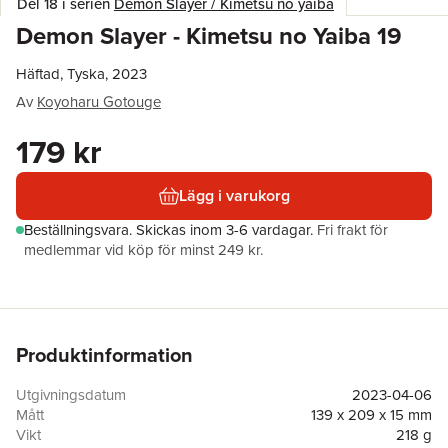
Del 18 i serien
Demon Slayer / Kimetsu no yaiba
Demon Slayer - Kimetsu no Yaiba 19
Häftad, Tyska, 2023
Av
Koyoharu Gotouge
179 kr
Lägg i varukorg
Beställningsvara.
Skickas
inom 3-6 vardagar
.
Fri frakt för
medlemmar vid köp för minst 249 kr.
Produktinformation
Utgivningsdatum
2023-04-06
Mått
139 x 209 x 15 mm
Vikt
218 g