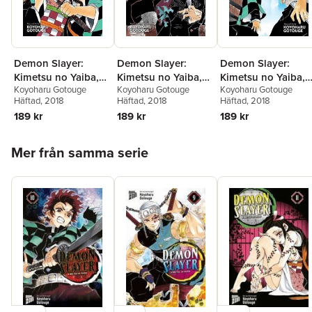
Demon Slayer:
Demon Slayer:
Demon Slayer:
Kimetsu no Yaiba,
Kimetsu no Yaiba,
Kimetsu no Yaiba,
Koyoharu Gotouge
Koyoharu Gotouge
Koyoharu Gotouge
Vol. 1
Vol. 2
Vol. 3
Häftad
, 2018
Häftad
, 2018
Häftad
, 2018
189 kr
189 kr
189 kr
Hoppa över listan
Mer från samma serie