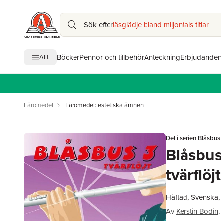
Sök efter
läsglädje bland miljontals titlar
Böcker
Pennor och tillbehör
Anteckning
Erbjudande
Allt
Läromedel
Läromedel: estetiska ämnen
Del i serien
Blåsbus
Blåsbus 
tvärflöj
Häftad, Svenska,
Av
Kerstin Bodin
,