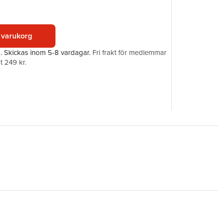
Förlag
Illustratör
ISBN
 varukorg
a.
Skickas
inom 5-8 vardagar
.
Fri frakt för medlemmar
t 249 kr.