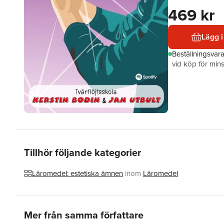
469 kr
Lägg i
Beställningsvar
vid köp för mins
Tillhör följande kategorier
Läromedel: estetiska ämnen
inom
Läromedel
Hoppa över listan
Mer från samma författare