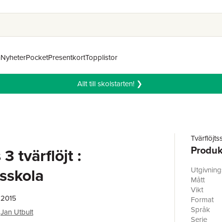
n
Nyheter
Pocket
Presentkort
Topplistor
Allt till skolstarten! ❯
Tvärflöjts
Produk
3 tvärflöjt :
tsskola
Utgivnin
Mått
Vikt
 2015
Format
Språk
Jan Utbult
Serie