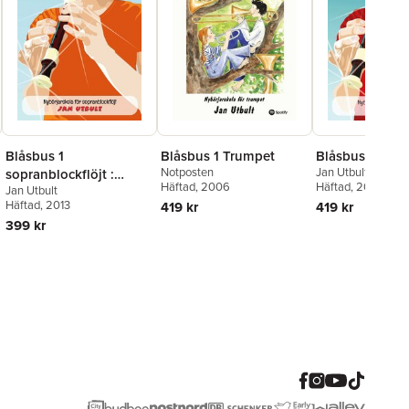
Blåsbus 1
Blåsbus 1 Trumpet
Blåsbus 1 Altbl
Notposten
Jan Utbult
sopranblockflöjt :
Häftad
, 2006
Häftad
, 2015
Jan Utbult
nybörjarskola för
Häftad
, 2013
419 kr
419 kr
sopranblockflöjt
399 kr