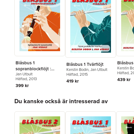
Blåsbus 1
Blåsbus 
Blåsbus 1 Tvärflöjt
Kerstin B
sopranblockflöjt :
Kerstin Bodin
,
Jan Utbult
Häftad
, 2
Jan Utbult
nybörjarskola för
Häftad
, 2015
Häftad
, 2013
439 kr
sopranblockflöjt
419 kr
399 kr
Hoppa över listan
Du kanske också är intresserad av