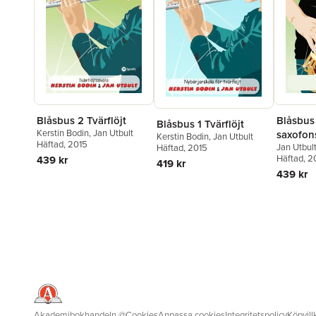
Blåsbus 2 Tvärflöjt
Blåsbus 
Blåsbus 1 Tvärflöjt
Kerstin Bodin
,
Jan Utbult
saxofon
Kerstin Bodin
,
Jan Utbult
Häftad
, 2015
Jan Utbul
Häftad
, 2015
Häftad
, 
439 kr
419 kr
439 kr
Akademibokhandeln
@
Cookies
Anpassa cookies
Integritetspolicy
Köpvill