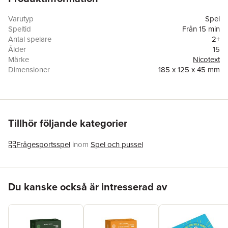
Varutyp
Spel
Speltid
Från 15 min
Antal spelare
2+
Ålder
15
Märke
Nicotext
Dimensioner
185 x 125 x 45 mm
Vikt
400 g
Språk
Svenska
Antal sidor
300
EAN
7350158461028
Miljömärkning
FSC, Svanen
Tillhör följande kategorier
Frågesportsspel
inom
Spel och pussel
Hoppa över listan
Du kanske också är intresserad av