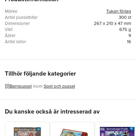
lärorik upplevelse för unga äventyrare!
Märke
Tukan förlag
Antal pusselbitar
300 st
Dimensioner
267 x 210 x 47 mm
Vikt
675 g
Ålder
9
Antal sidor
16
Upplaga
1
Illustratör
Peter Allen
EAN
9789180384551
Miljömärkning
FSC
Originaltitel
Book and Jigsaw Planet Earth
Tillhör följande kategorier
Översättare
Marie Helleday Ekwurtzel
Varutyp
Pussel
Barnpussel
inom
Spel och pussel
Hoppa över listan
Du kanske också är intresserad av