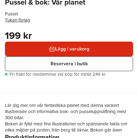
Pussel & bok: Vår planet
Pussel
Tukan förlag
199 kr
Lägg i varukorg
Reservera i butik
.
Fri frakt för medlemmar vid köp för minst 249 kr.
Lär dig mer om vår fantastiska planet med denna vackert
illustrerade och informativa bok- och pusseluppsättning med
300 bitar.
Boken är fylld med fina illustrationer och spännande fakta om
olika miljöer på jorden, från berg till öknar. Boken går även
Produktinformation
igenom viktiga ämnen som klimatförändringar. En rolig och