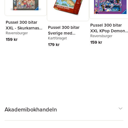
Pussel 300 bitar
Pussel 300 bitar
Pussel 300 bitar
XXL - Skurkarnas
XXL KPop Demon
Sverige med
Ravensburger
Skurk
Ravensburger
Hunters Derpy &
Kartförlaget
landskap
159 kr
Sussie
159 kr
179 kr
Akademibokhandeln