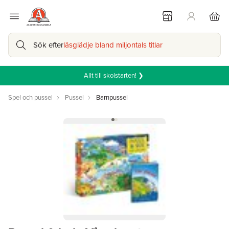
Sök efter
läsglädje bland miljontals titlar
Allt till skolstarten! ❯
Spel och pussel
Pussel
Barnpussel