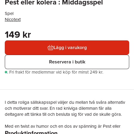
Pest eller kolera : Middagsspel
Spel
Nicotext
149 kr
Lägg i varukorg
Reservera i butik
.
Fri frakt för medlemmar vid köp för minst 249 kr.
I detta roliga sällskapsspel väljer du mellan två svåra alternativ
och motiverar ditt svar. En rad kniviga dilemman får alla
deltagare att tänka till och besluta sig för vad de skulle göra.
Med en twist av humor och en dos av spänning är Pest eller
Produktinformation
kolera det perfekta spelet för att testa din toleransnivå och se