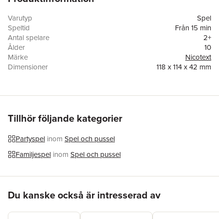
hur väl du klarar dig ur knepiga situationer. Skapa roliga
diskussioner och lär känna dina vänner på ett helt nytt vis!
Varutyp
Spel
Speltid
Från 15 min
Exempel
:
Antal spelare
2+
Skulle du hellre vara rik ELLER berömd?
Ålder
10
Skulle du hellre alltid behöva tala i rim ELLER alltid behöva
Märke
Nicotext
tala i gåtor?
Dimensioner
118 x 114 x 42 mm
Skulle du hellre alltid vara uttråkad ELLER alltid vara
Vikt
322 g
stressad?
Antal sidor
95
Spelet är tryckt på miljömärkt papper (Svanen och FSC) i
EAN
9789189766501
EU.
Miljömärkning
Svanen, FSC
Nicotext stödjer Naturskyddsföreningen.
Tillhör följande kategorier
Partyspel
inom
Spel och pussel
Familjespel
inom
Spel och pussel
Hoppa över listan
Du kanske också är intresserad av