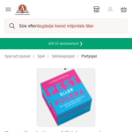
Sök efter
läsglädje bland miljontals titlar
Allt till skolstarten! ❯
Spel och pussel
Spel
Sällskapsspel
Partyspel