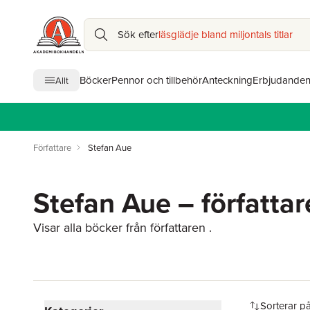
Sök efter
läsglädje bland miljontals titlar
Böcker
Pennor och tillbehör
Anteckning
Erbjudande
Allt
Författare
Stefan Aue
Stefan Aue – författar
Visar alla böcker från författaren .
Hoppa över filtreringsmeny
Sorterar p