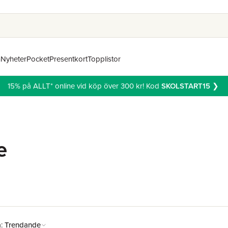
n
Nyheter
Pocket
Presentkort
Topplistor
15% på ALLT* online vid köp över 300 kr! Kod
SKOLSTART15
❯
e
å:
Trendande