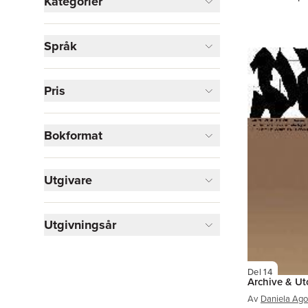
Kategorier
Böcker
Språk
Samhälle och politik
2
Kultur
1
Skönlitteratur
1
Pris
Visa fler
Bokformat
Visa fler
Utgivare
Utgivningsår
Del 14
Archive & Ut
Av
Daniela Ago