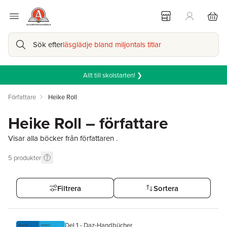
Sök efter
läsglädje bland miljontals titlar
Allt till skolstarten! ❯
Författare
Heike Roll
Heike Roll – författare
Visar alla böcker från författaren .
5
produkter
Filtrera
Sortera
Del 1 - Daz-Handbücher