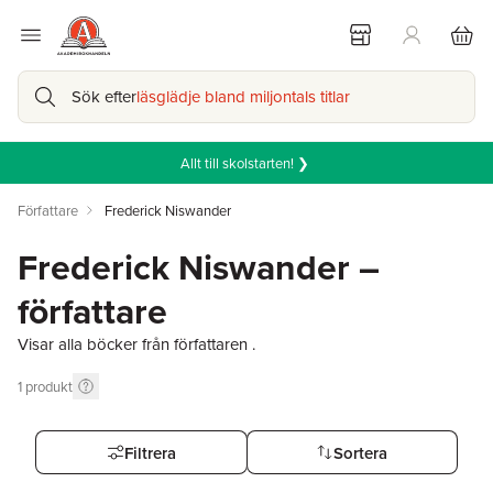
Sök efter
läsglädje bland miljontals titlar
Allt till skolstarten! ❯
Författare
Frederick Niswander
Frederick Niswander –
författare
Visar alla böcker från författaren .
1
produkt
Filtrera
Sortera