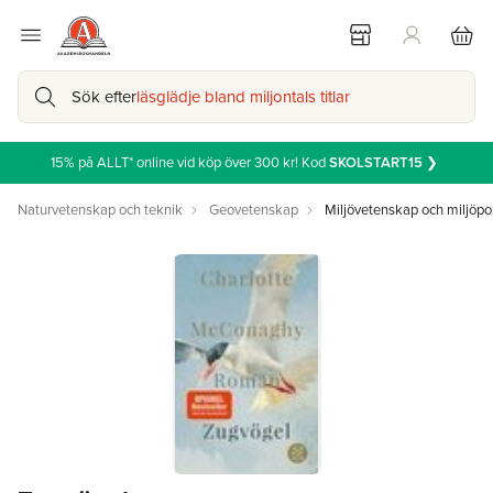
Sök efter
läsglädje bland miljontals titlar
15% på ALLT* online vid köp över 300 kr! Kod
SKOLSTART15
❯
Naturvetenskap och teknik
Geovetenskap
Miljövetenskap och miljöpol