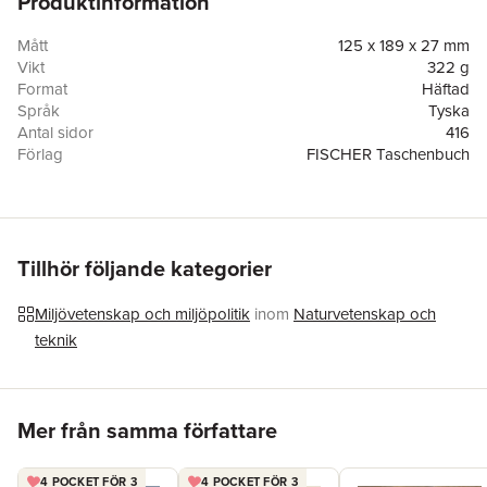
Produktinformation
Mått
125 x 189 x 27 mm
Vikt
322 g
Format
Häftad
Språk
Tyska
Antal sidor
416
Förlag
FISCHER Taschenbuch
ISBN
9783596705207
Originaltitel
Migrations
Översättare
Tanja Handels
Tillhör följande kategorier
Miljövetenskap och miljöpolitik
inom
Naturvetenskap och
teknik
Hoppa över listan
Mer från samma författare
4 POCKET FÖR 3
4 POCKET FÖR 3