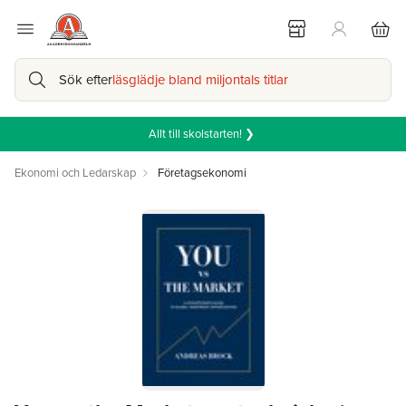
Sök efter
läsglädje bland miljontals titlar
Allt till skolstarten! ❯
Ekonomi och Ledarskap
Företagsekonomi