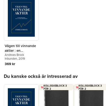
Vägen till vinnande
aktier : en
Andreas Brock
toppförvaltarens
Inbunden
, 2019
guide
369 kr
Hoppa över listan
Du kanske också är intresserad av
KOLLEGIEBLOCK 3
KOLLEGIEBLOCK 3
FÖR 2
FÖR 2