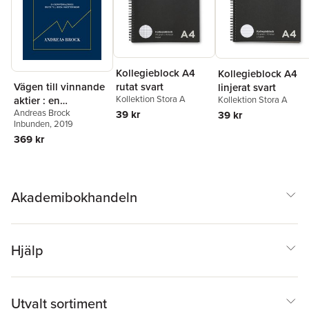
Kollegieblock A4
Kollegieblock A4
Vägen till vinnande
rutat svart
linjerat svart
Kollektion Stora A
aktier : en
Kollektion Stora A
Andreas Brock
toppförvaltarens
39 kr
39 kr
Inbunden
, 2019
guide
369 kr
Akademibokhandeln
Hjälp
Utvalt sortiment