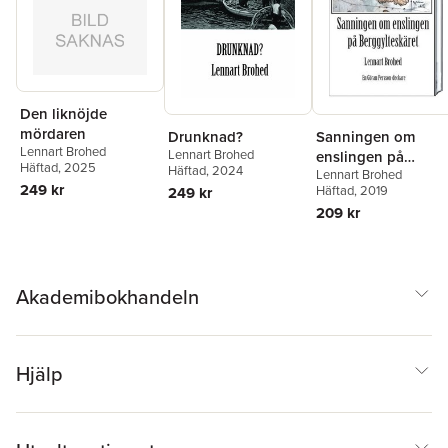
Den liknöjde
mördaren
Drunknad?
Sanningen om
Lennart Brohed
Lennart Brohed
enslingen på
Häftad
, 2025
Häftad
, 2024
Lennart Brohed
Berggylteskäret
249 kr
Häftad
, 2019
249 kr
209 kr
Akademibokhandeln
Hjälp