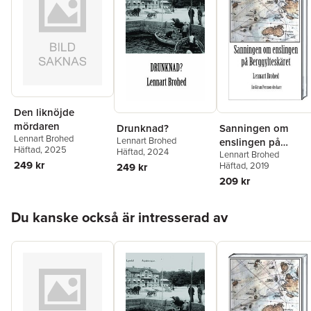
Den liknöjde
mördaren
Drunknad?
Sanningen om
Lennart Brohed
Lennart Brohed
enslingen på
Häftad
, 2025
Häftad
, 2024
Lennart Brohed
Berggylteskäret
249 kr
Häftad
, 2019
249 kr
209 kr
Hoppa över listan
Du kanske också är intresserad av