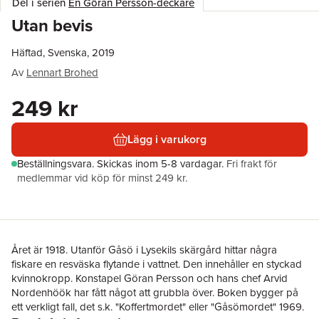
Del i serien
En Göran Persson-deckare
Utan bevis
Häftad, Svenska, 2019
Av
Lennart Brohed
249 kr
Lägg i varukorg
Beställningsvara.
Skickas
inom 5-8 vardagar
.
Fri frakt för
medlemmar vid köp för minst 249 kr.
Året är 1918. Utanför Gåsö i Lysekils skärgård hittar några
fiskare en resväska flytande i vattnet. Den innehåller en styckad
kvinnokropp. Konstapel Göran Persson och hans chef Arvid
Nordenhöök har fått något att grubbla över. Boken bygger på
ett verkligt fall, det s.k. "Koffertmordet" eller "Gåsömordet" 1969.