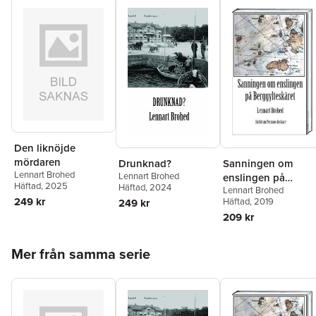
Den liknöjde
mördaren
Drunknad?
Sanningen om
Lennart Brohed
Lennart Brohed
enslingen på
Häftad
, 2025
Häftad
, 2024
Lennart Brohed
Berggylteskäret
249 kr
Häftad
, 2019
249 kr
209 kr
Hoppa över listan
Mer från samma serie