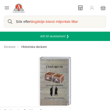
Sök efter
läsglädje bland miljontals titlar
Allt till skolstarten! ❯
Deckare
Historiska deckare