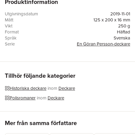
Produktinformation
Utgivningsdatum
2019-11-01
Mått
125 x 200 x 16 mm
Vikt
250 g
Format
Häftad
Språk
Svenska
Serie
En Göran Persson-deckare
Antal sidor
235
Upplaga
1
Förlag
Slussens Bokförlag
ISBN
9789163920097
Tillhör följande kategorier
Historiska deckare
inom
Deckare
Polisromaner
inom
Deckare
Hoppa över listan
Mer från samma författare