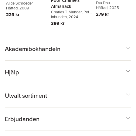
Poor Charlie's
Eva Dou
Alice Schroeder
Almanack
Häftad
, 2025
Häftad
, 2009
Charles T. Munger
,
Peter
279 kr
229 kr
D. Kaufman
Inbunden
, 2024
399 kr
Akademibokhandeln
Hjälp
Utvalt sortiment
Erbjudanden