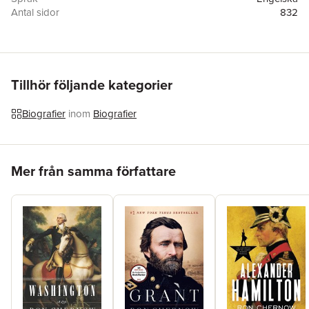
Antal sidor
832
Upplaga
4002
Förlag
Random House USA Inc
ISBN
9781400077304
Tillhör följande kategorier
Biografier
inom
Biografier
Hoppa över listan
Mer från samma författare