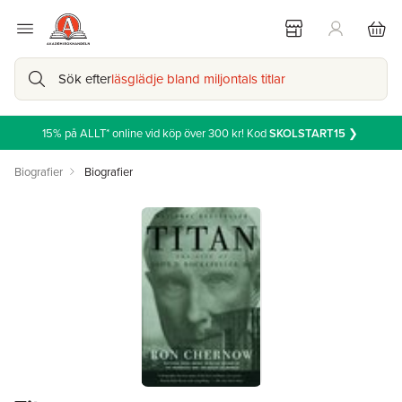
Sök efter
läsglädje bland miljontals titlar
15% på ALLT* online vid köp över 300 kr! Kod
SKOLSTART15
❯
Biografier
Biografier